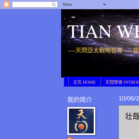
TIAN W
----天問亞太戰略智庫 ----
主页 HOME
天問學會 INTRO
10/06/
我的简介
壮哉