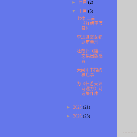
►
七月
(2)
▼
十月
(5)
七律 二首
《红朝甲辰
祭》
李进进案女犯
庭审量刑
壮哉郭飞雄---
文集出版感
言
天问印书馆约
稿启事
为《任游天涯
诗远方》诗
选集作序
►
2025
(21)
►
2026
(23)