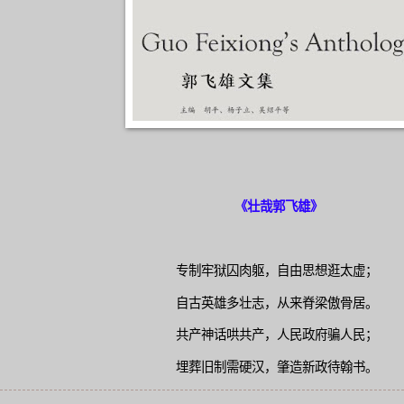
《壮哉郭飞雄》
专制牢狱囚肉躯，自由思想逛太虚；
自古英雄多壮志，从来脊梁傲骨居。
共产神话哄共产，人民政府骗人民；
埋葬旧制需硬汉，肇造新政待翰书。