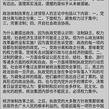
有迈出。道理其实浅显，遗憾的是似乎从未被道破。
政治体制改革在上述领导人的言论中包括以下内容：一，党
政分离与政企分离；二，下放权力，避免权力过于集中；
三，完善法制；四，开启社会政治协商。
为什么要提出政改，因为执政党首认识到：法制缺乏，权力
滥用，社会经济生活就不可能走上正轨。但为什么政治体制
改革最终没有实施？因为直觉还告诉党首：政改的每一项内
容都在削弱他的政党。一，党政分离和政企分离，意味着党
的权力旁落，党将失去对国家行政与社会经济的操控。二，
法制的健全，一方面会保证公民在言论、结社、集会、游行
等诸多方面的权利和自由，另一方面将限制执政党的行动范
围，社会将不像过去那样被统治集团完全掌控。三，真正的
政治协商一旦开启，执政党的主张在争论中有落入下风的可
能。为避免这样的局面，他们最终打造出自己说了算的、徒
具形式的政治协商。四，在与党内党外对手的博弈中，决策
者日益坚定地认为：要抑制和应对社会多样化、民主化、自
由化的趋势，统治集团内部也不能民主，必须权力集中。
经济体制改革之前、之后，执政党的大多数方针政策都很难
说是符合广大人民的根本利益的。但是前面有一项符合中国