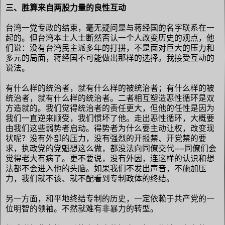
三、胜算来自两股力量的良性互动
台湾一党专政的结束，毫无疑问是与蒋经国的名字联系在一
起的。但台湾本土人士断然否认一个人改变历史的观点，他
们说：没有台湾民主派多年的打拼，不是面对巨大的压力和
多元的局面，蒋经国不可能做出那样的选择。我接受互动的
说法。
有什么样的统治者，就有什么样的被统治者；有什么样的被
统治者，就有什么样的统治者。二者相互塑造恶性循环是双
方造就的。我们觉得统治者的责任更大，但他的任性是因为
我们一直逆来顺受，我们惯坏了他。走出恶性循环，大概要
由我们这些弱势者启动。得势者为什么要主动让权，改变现
状呢？没有外部的压力，没有强烈的开报禁、开党禁的要
求，执政党的党魁想这么做，都没法向同僚交代
----
同僚们会
觉得老大有病了。更不要说，没有外因，连这样的认识和想
法都不会进入他的头脑。如果我们不发出声音，不施加压
力，我们就不该、就不配看到专制政体的终结。
另一方面，和平地终结专制的历史，一定依赖于共产党的一
位明智的领袖。不然就难有非暴力的转型。