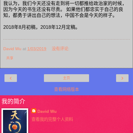
我认为，我们今天还没有走到将一切都推给政治家的时候，
因为今天的书生还没有尽责。
如果他们都忠实于自己的良
知，都勇于讲出自己的想法，中国不会是今天的样子。
2018
年
8
月初稿，
2018
年
12
月定稿。
David Wu
at
1/03/2019
没有评论:
共享
‹
›
主页
查看网络版本
我的简介
David Wu
查看我的完整个人资料