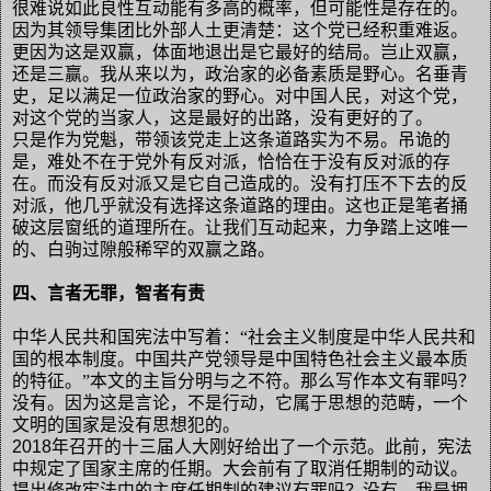
很难说如此良性互动能有多高的概率，但可能性是存在的。
因为其领导集团比外部人土更清楚：这个党已经积重难返。
更因为这是双赢，体面地退出是它最好的结局。岂止双赢，
还是三赢。我从来以为，政治家的必备素质是野心。名垂青
史，足以满足一位政治家的野心。对中国人民，对这个党，
对这个党的当家人，这是最好的出路，没有更好的了。
只是作为党魁，带领该党走上这条道路实为不易。吊诡的
是，难处不在于党外有反对派，恰恰在于没有反对派的存
在。而没有反对派又是它自己造成的。没有打压不下去的反
对派，他几乎就没有选择这条道路的理由。这也正是笔者捅
破这层窗纸的道理所在。让我们互动起来，力争踏上这唯一
的、白驹过隙般稀罕的双赢之路。
四、言者无罪，智者有责
中华人民共和国宪法中写着：“社会主义制度是中华人民共和
国的根本制度。中国共产党领导是中国特色社会主义最本质
的特征。”本文的主旨分明与之不符。那么写作本文有罪吗？
没有。因为这是言论，不是行动，它属于思想的范畴，一个
文明的国家是没有思想犯的。
2018
年召开的十三届人大刚好给出了一个示范。此前，宪法
中规定了国家主席的任期。大会前有了取消任期制的动议。
提出修改宪法中的主席任期制的建议有罪吗？没有。我是拥