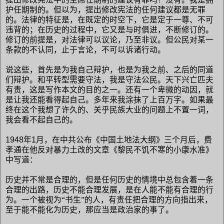
护任期制的。但以为，提出修改宪法的任何建议都是无罪
的。法律的特征是，在既定的时空下，它是定于一尊、不可
违背的；在历史的过程中，它又是与时俱进，不断修订的。
修订的前提是，对法律可以议论，乃至非议。但公民对某一
条款的不认同，止于言论，不可以诉诸行动。
说这些，首先是为我自己辩护，也是为我之前、之后的同道
们辩护。和平转型需要守法，我是守法公民。天下兴亡匹夫
有责，这是写作本文的目的之一。还有一个卑微的动因，就
是让我还能看得起自己。多年来我涂抹了上百万字。如果最
终在这个我想了许久的、关乎民族大业的问题上不置一词，
我会看不起自己的。
1948
年
1
月，在中共公布《中国土地法大纲》三个月后，费
孝通在他反对暴力土改的文章《黎民不饥不寒的小康水准》
中写道：
历史并不常是合理的，但是任何历史的情境中总包含着一条
合理的出路，历史不能合理发展，是在人能不能有合理的行
为。一个被视为“书生”的人，有责任把合理的方向指出来，
至于能不能化为历史，那应当是政治家的事了。