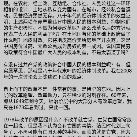
现。在农村，经土改、互助组、合作社、人民公社这一环环
相扣的设计，土地从私有变为国有。在城市，经公私合营运
动，民营经济荡然无存。八十年代的经济体制改革的效益证
明，上述两项革命严重违背中国人民的根本利益，抑制他们
的生产积极性。不然为何要改革呢？那么改革以后的方针就
代表广大人民的利益了吗？在土地国有化的基础上政府做了
什么呢？地皮财政。它将地皮高价卖给房地产开发商，这是
中国房价过高、无数公民成为房奴的第一成因。说国富民穷
的政策符合中国最广大人民的根本利益，不是太霸道了吗？
有没有过共产党的政策符合中国人民的根本利益呢？有，但
实属罕见，那就是八十年代末叶的经济体制改革。我在
2008
年的一次讨论会上陈述过下面的观点：
自上而下的改革不是一件常有的事，是稀罕的东西。因为上
层的改革愿望、改革动力，只在稀少的时刻存在。
60
年来，
即从
1949
年到今天，统治阶层中的大部分人有改革愿望，我
只在
1978
年看到过，只此一回。
1978
年改革的原因是什么？不改革就亡党。亡党亡国常常放
在一起说，但是我不认为会有亡国的事情。殖民时代划上句
号了，不再可能有亡国灭种的事情。面临的就是亡党，因为