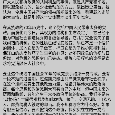
广大人民和执政党的共同利益的事情，就是共产党和平地，
即以避免暴力的、最少社会动荡的方式，淡出历史舞台。我
认为，今后中国共产党的领袖所能做出的唯一看望载入史册
的大事情，就是引领这个党体面地淡出历史舞台。
在其执政的
70
年历史中，这个党给中国人民带来太多的灾
难。而演化到今日，其权力的结构和生态決定了：它已经不
能为中国社会输送优秀的各级领导者，它几乎完全丧失了自
我纠错的机制。它的性质已经彻底蜕变：早已不是一个信仰
的团体，加入它是为了做官，捍卫它是为了维护既得利益。
保江山的态度败坏了当事者的心灵：对不同政见的仇视与日
俱增，对危机的恐惧令自己失态。摆脱心灵桎梏的途径是谋
求将党消融在大社会中。
要让这个统治中国社会
70
年的政党亲手结束一党专政，要有
一段不短的过渡期。过渡期只能由共产党来看守社会秩序。
在这个期间发育出其他政治力量，准备开展伟大的政治协
商。每个思想和政治派别大可有自己的主张，但中国未来的
蓝图和路线，只能产生于众多政治团体的协商。我们不是有
“政协吗？世间很难找到如此虚伪、做作、空洞无聊、自欺欺
人、靡费纳税人钱财的勾当。我不知称呼它为什么好。如果
有胆量有信心，要么撤销这个政协，搞实实在在的一党专
政；要么给不同政治派别一个对话的平台，搞真正的政治协