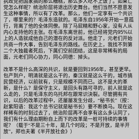
执政党把国家搞的那么糟糕，那么多人吃不上饭了。如果亡
党怎么样呢？统治阶层将退出历史舞台。他们当然不愿意发
生这种事情，所以有了改革。那么，他们一定享有一个共识
了，哪里来的？毛泽东造就的。毛泽东自
1956
年开始一意孤
行，背离了他的全体同僚。除了马屁精和野心家，没有人从
内心支持他的主张。在毛泽东离世前，他已经将党内
95%
以
上的人造就成他自己的潜在的反对派。他走了，元老们开始
共商一件大事，告别毛泽东的路线。在历史上，我找不到第
二个大独裁者死后，下属们空前团结，这是非常稀有的局
面，元老们同心协力，同心同德：掉头。
改革不是什么高深的共识，就是要回到
1956
年，甚至更早。
包产到户，明清就是这么干的，秦汉就是这么干的，城市搞
民营经济，以前就有，只是规模不同而已。这不是大的革
新，是什么？是保守主义，是回头有路可寻的，前人就是这
么走的，只是毛泽东的乌托邦在跟常识決裂。尽管拥有共
识，以后的改革过程中，还屡屡发生分歧，“秘书长”（按：
赵紫阳语：我这个总书记就是秘书长）要不断换马。现在这
样稀有的时刻过去了，统治阶层再不会享有这么多认同了，
我们有什么理由期盼自上而下的改革是一桩可持续的事情
呢？（载于“不是三十年，是几个时段；不是开放，是半开
放”，郑也夫著《半开放社会》）