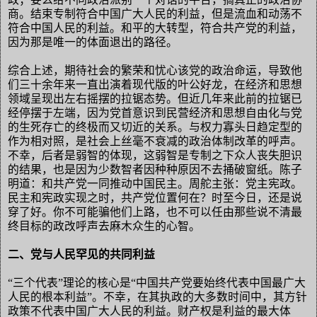
商。
结束专制符合中国广大人民的利益，但是流血和动荡不
符合中国人民的利益。和平的大转型，符合共产党的利益，
因为那是唯一的体面退出的路径。
综合上述，期待社会的繁荣和忧心该党的政治命运，导致他
们三十余年来一直出演着现代版的叶公好龙，在经济和思想
领域呈现出左右摇摆的拉锯态势。但近几年来此前的拉锯已
经停摆于左端，因为党首意识到民营经济和思想自由化与党
的生死存亡的终极而又切近的关系。与权力寡头日趋定型的
作为相对照，是社会上丝毫不衰减的政治体制改革的呼声。
不幸，后者是弱智的体现，这弱智是专制之下众人丧失胆识
的结果，也是因为少数智者因种种原因不去捅破窗纸。陈子
明道：和共产党一同推动中国民主。周舵主张：党主宪政。
民主和宪政实现之时，共产党位置何在？时至今日，还是说
穿了好。你不可能骗他们上路，也不可以任由那些说不清最
终目标的政改呼声去麻木众生的心智。
二、党与人民罕见的共同利益
“三个代表”理论的核心是“中国共产党要始终代表中国最广大
人民的根本利益”。不幸，在其执政的大多数时间中，其方针
政策不代表中国广大人民的利益。财产权是利益的最大体