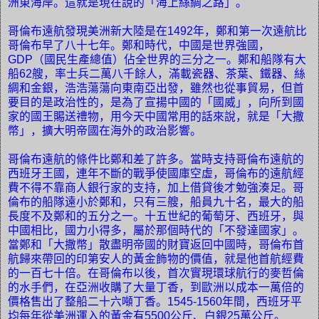
洲東海岸。這就是現在說的「海上絲綢之路」。
哥倫布遠航發現美洲新大陸是在
1492
年，鄭和第一次遠航比
哥倫布早了八十七年。鄭和時代，中國是世界強國，
GDP
（國民生產總值）佔全世界的三分之一。鄭和船隊有大
船
62
艘，率士兵二萬八千餘人，滿載瓷器、茶葉、鐵器、絲
綢和金銀，浩浩蕩蕩向東南亞出發，雖然也從事貿易，但首
要目的是政治性的，是為了宣揚中國的「國威」，向所到國
家的國王賜送禮物，用今天中國常用的話來說，就是「大撒
幣」，擴大明帝國在海外的政治影響。
哥倫布遠航的條件比鄭和差了許多。當時支持哥倫布遠航的
西班牙王國，連年不斷的戰爭使國庫空虛，哥倫布的遠航經
費不得不靠商人銀行家的支持，加上借貸後才勉強湊足。哥
倫布的船隊遠小於鄭和，只有三艘，船員九十名，最大的船
長度不及鄭和的五分之一。十五世紀的葡萄牙、西班牙，與
中國相比，國力小得多，屬於那個時代的「不發達國家」。
當鄭和「大撒幣」散盡明帝國的財寶返回中國時，哥倫布首
航歸來帶回的印第安人的黃金飾物的價值，就是他首航經費
的一百七十倍。在哥倫布以後，首次實現環球航行的麥哲倫
的水手們，在亞洲收購了大量丁香，到歐洲以成本一萬倍的
價格售出了整船二十六噸丁香。
1545-1560
年間，西班牙平
均每年從美洲運入的黃金有
5500
公斤、白銀
25
萬公斤。