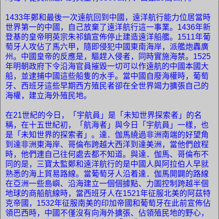
1433
年鄭和最後一次遠航回到中國，遠洋航行能力位居當時
世界第一的中國，自己放棄了遠洋航行這一事業。
1436
年新
登基的皇帝明英宗朱祁鎮宣佈停止建造遠洋船艦。
1511
年葡
萄牙人攻佔了馬六甲，隨即侵犯中國東南海岸，派艦炮轟廣
州。中國皇帝的反應是，驅趕入侵者，同時實施海禁。
1525
年明朝政府下令沿海官員摧毀一切可以作遠航的中國本國大
船，並逮捕中國這些船隻的水手。當中國自廢海權時，葡萄
牙、西班牙這些早期西方殖民者卻在全世界竭力擴張自己的
海權，建立海外殖民地。
在
21
世紀的今日，「宇航員」是「未知世界探索者」的名
稱，在十五世紀初，「航海者」與今日「宇航員」一樣，也
是「未知世界的探索者」。達．伽馬繞過非洲南端的好望角
到達非洲東海岸、哥倫布跨越大西洋到達美洲，當他們啟程
時，他們連自己往何處去都不知道。與達．伽馬、哥倫布不
同的是，三寶太監鄭和遠洋航行的是中國人與阿拉伯人早就
熟悉的海上貿易路線。當葡萄牙人沿着達．伽馬開闢的路線
在亞洲一些島嶼、沿海建立一個個據點、力圖控制跨越半個
地球的商船航線時，當西班牙人在
1521
年征服北美的阿茲特
克帝國，
1532
年征服南美的印加帝國和葡萄牙在此前宣佈佔
領巴西時，中國不僅沒有向海外擴張、佔領殖民地的野心，