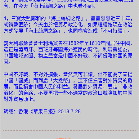
有，在今天「海上絲綢之路」中也看不到。
4
，三寶太監鄭和的「海上絲綢之路」，轟轟烈烈近三十年，
就銷聲匿跡；今天由於把貿易政治化，如果繼續按現在政治
方式發展「海上絲綢之路」，也同樣會造成「不可持續」。
義大利耶穌會會士利瑪竇曾在
1582
年至
1610
年間居住中國，
這正是葡萄牙、西班牙等國海外殖民的時代。利瑪竇認為，
中國地域遼闊、物產豐富是中國不好戰、不尚侵略他國的原
因。
中國不好戰、不對外擴張，當然無可非議，但不能為了宣揚
中國「國威」而到處「大撒幣」，這不僅損害對外貿易的發
展，而且損害中國人民的利益。發展對外貿易，要走「非政
治化」的道路，不要再把一些不適當的政治口號強加於中國
對外貿易頭上。
转载：香港《苹果日报》
2018-7-28