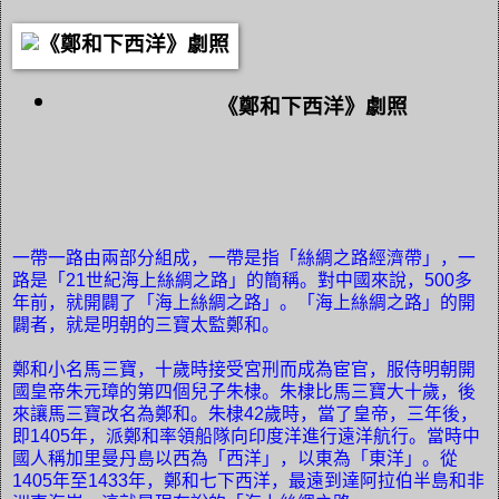
《鄭和下西洋》劇照
一帶一路由兩部分組成，一帶是指「絲綢之路經濟帶」，一
路是「
21
世紀海上絲綢之路」的簡稱。對中國來說，
500
多
年前，就開闢了「海上絲綢之路」。「海上絲綢之路」的開
闢者，就是明朝的三寶太監鄭和。
鄭和小名馬三寶，十歲時接受宮刑而成為宦官，服侍明朝開
國皇帝朱元璋的第四個兒子朱棣。朱棣比馬三寶大十歲，後
來讓馬三寶改名為鄭和。朱棣
42
歲時，當了皇帝，三年後，
即
1405
年，派鄭和率領船隊向印度洋進行遠洋航行。當時中
國人稱加里曼丹島以西為「西洋」，以東為「東洋」。從
1405
年至
1433
年，鄭和七下西洋，最遠到達阿拉伯半島和非