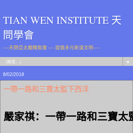
TIAN WEN INSTITUTE 天
問學會
----天問亞太戰略智庫 ---- 提倡多元新道文明----
▼
8/02/2018
一帶一路和三寶太監下西洋
嚴家祺
：一帶一路和三寶太