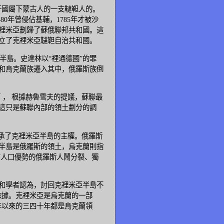
汗國屬下蒙古人的一支韃靼人的。
80年曾侵佔基輔，1785年才被沙
裡米亞劃歸了蘇俄聯邦共和國。這
建立了克裡米亞韃靼自治共和國。
半島。史達林以“裡通德國”的罪
和烏克蘭族遷入其中，俄羅斯族倒
蘭 ， 根據赫魯雪夫的提議，蘇聯最
這只是蘇聯內部的領土劃分的調
承了克裡米亞半島的主權。俄羅斯
亞半島是俄羅斯的領土，烏克蘭則指
占人口優勢的俄羅斯人鬧分裂、獨
和學者認為，討回克裡米亞半島不
依據。克裡米亞是烏克蘭的一部
年以來的三四十年都是烏克蘭領