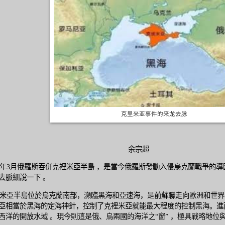
克里米亚事件的来龙去脉
余宗超
4年3月俄羅斯吞併克裡米亞半島 ，是當今俄羅斯發動入侵烏克蘭戰爭的
去脈細說一下 。
亞半島位於烏克蘭南部，瀕臨黑海和亞速海，是前蘇聯走向歐洲和世界
亞相當於黑海的定海神針，控制了克裡米亞就能最大程度的控制黑海。進
西洋的開放水域 。現今則這是俄、烏兩國的海洋之“窗” ，極具戰略地位