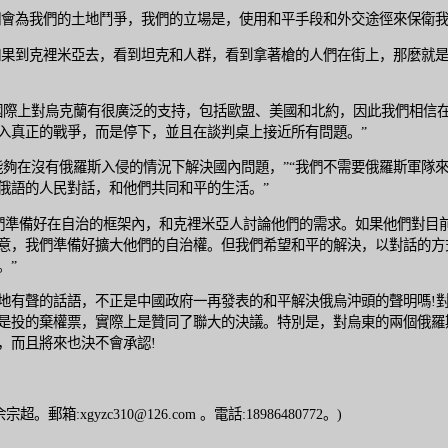
會為我們的土地鬥爭，我們的立場是，使用和平手段和外交途徑來保衛我
到克裡米亞去，看到坦克和人群，看到拿著槍的人們在街上，那麼就是
上對烏克蘭有很廣泛的支持，包括歐盟、美國和北約，因此我們相信在
入真正的戰爭，而是停下，並且在談判桌上接近所有問題。”
能夠在沒有俄羅斯入侵的情況下解決國內問題，”“我們不需要俄羅斯軍隊
俄語的人民對話，和他們共同和平的生活。”
準備好在自治的框架內，和克裡米亞人討論他們的需求。如果他們對目
意，我們準備好擴大他們的自治權。但我們希望和平的解決，以對話的方
。”
地有聲的話語，不正是中國政府一再發表的和平解決俄烏沖頭的聲明嗎!
是投的棄權票，實際上是贊同了聯大的決議。特別是，對烏東的兩個俄羅
，而且將來也決不會承認!
宗超。郵箱:xgyzc310@126.com 。電話:18986480772。)