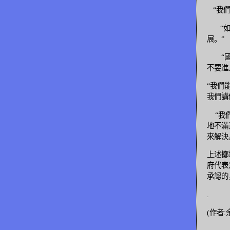
“我們
“如果
展。”
“國際
不要進
“我們
我們講
“我們
地不滿
來解決
上述擲
府代表
承認的
.
(作者:余