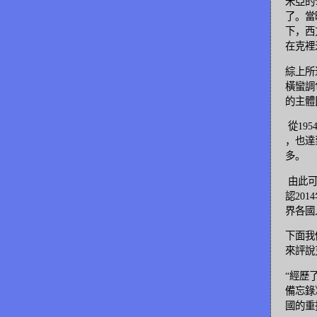
米亞的
了。當
下，西
在克裡
綜上所
橫蠻調
的主體
從19
，也達
多。
由此可
認20
界各國
下面我
來評說
“經歷
備忘錄
國的重