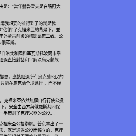
由是：“當年赫魯雪夫是在酩酊大
只講我想要的並得到了的就是我
事“佔領”了克裡米亞的背景下，並
年外蒙古前後的樣態毫無二致。公
入俄羅斯。
亞自治共和國和塞瓦斯托波爾市舉
通過直接對話和平解決烏克蘭危
變更，應該經過所有烏克蘭公民的
只能在烏克蘭全境進行 ，而不僅
，克裡米亞依然無權自行行使公投
提下，安全由西方與俄羅斯共同保
一手策劃了克裡米亞的公投。.
克裡米亞公投辯解。普京拿出了一
沃，就是通過公投而獨立的，克裡