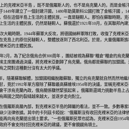
的克裡米亞半島 ，既不是俄羅斯人的，也不是烏克蘭人的，而是金帳
于1449年建立了一個封建汗國，1480年助莫斯科公國打敗了金帳汗國 ，14
。但在這個半島上生活的主體民族，一直是韃靼人。那怕在蘇聯時期，克
上生活的主體民族，仍然是韃靼人。蘇俄還於1921年10月，在其聯邦內
大戰時期，1944年蘇軍大反攻，將德國納粹軍隊打敗，收復了克裡米亞
在克島上的原住民韃靼人，整體放逐到了西北利亞。於是，大量俄羅斯族
裡米亞的主體民族。
4年2月，為了紀念俄烏合併300周年 ，團結被視為蘇聯“糧倉”糧倉的烏克
埃主席團通過決議，將克裡米亞劃歸了烏克蘭。俄烏都是蘇聯的加盟國。
烏之間對這種劃分沒有太大的爭議。
1年，隨著蘇聯解體，加盟國相繼脫離蘇聯，獨立的烏克蘭就自然而然地繼
甘，竟於1992年單方廢除了蘇聯最高蘇維埃1954年的決議，宣稱克裡米
會干涉烏克蘭內政，俄烏關係驟然緊張起來 。俄羅斯還竭力挑動半島上
烏兩國之間的裂縫越來越大，並逐步走向對立。
在俄羅斯高層內部，對克裡米亞半島的歸屬的看法，並不一致。多數專家
缺少法律依據。其中的卡列茲卡婭說：“俄羅斯沒有收回克裡米亞的法律
能再向烏克蘭提出領土要求。”一些俄羅斯民眾也認為，克裡米亞自1954
政府不會支持討回克裡米亞的建議，更不會覬覦烏領土。