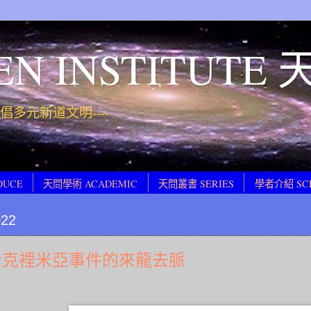
EN INSTITUT
 提倡多元新道文明----
DUCE
天問學術 ACADEMIC
天問叢書 SERIES
學者介紹 SC
022
於克裡米亞事件的來龍去脈