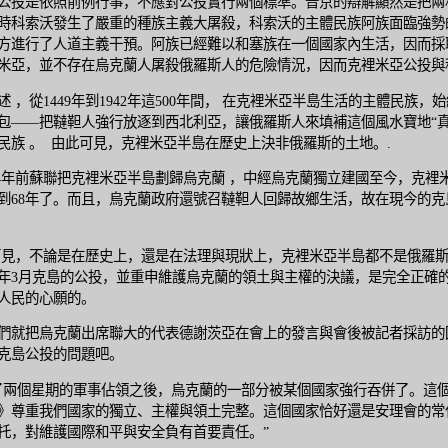
公投是依照前例行事，不應對公投實行兩個標準。普京的辯解顯然是把兩
時科索沃發生了嚴重的種族主義大屠殺，科索沃的主體民族阿族面臨強勢
方進行了人道主義干預。阿族已經難以和塞族在一個國家內生活，因而採
米亞，並不存在烏克蘭人屠殺俄羅斯人的危險情況，因而克裡米亞公投與
述 ，從1449年到1942年這500年間， 在克裡米亞半島生活的主體民族
包——把韃靼人強行放逐到西北利亞，讓俄羅斯人來填補這個風水寶地“真
民族 。 由此可見，克裡米亞半島在歷史上決非俄羅斯的土地。.
54年前蘇聯把克裡米亞半島劃歸烏克蘭 ，中經烏克蘭獨立建國至今，克
到68年了。而且，烏克蘭政府還號召韃靼人回歸故鄉生活，故在現今的克
見，不論是在歷史上，還是在法理與現狀上，克裡米亞半島都不是俄羅斯
14年3月克島的公投，並重申維護烏克蘭的領土與主權的決議，是完全正
人民的心願的。
們就把烏克蘭出席聯大的代表德謝茨亞在會上的發言與會後被記者採訪的回
克島公投的問題吧。
了兩個星期的軍事佔領之後，烏克蘭的一部分被某個國家強行吞併了。這
》尊重我們國家的獨立、主權與領土完整。這個國家恰好還是安理會的常
托，對維護國際和平與安全負有首要責任。”