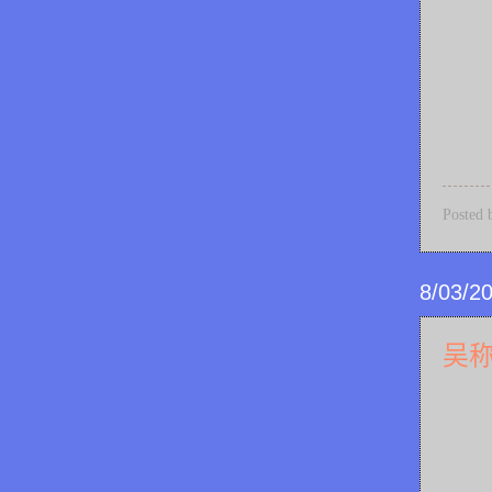
Posted
8/03/2
吴