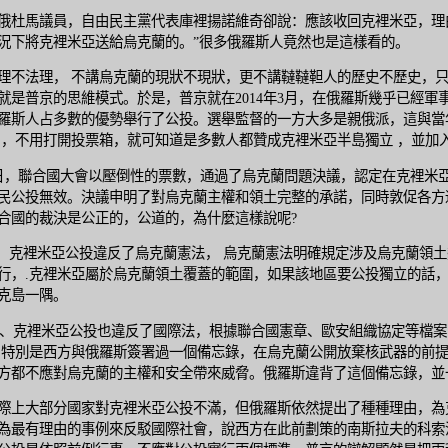
俄杜馬議員，自由民主黨代表庫裡揚諾維奇卻說：應該收回克裡米亞，理
況下將克裡米亞送給烏克蘭的。”很多俄羅斯人竟然也是這樣看的。
理不法理， 不講烏克蘭的現狀不現狀，更不講韃韃靼人的歷史不歷史，
就是普京的思維模式。於是，普京就在2014年3月，在俄羅斯幾乎已經軍
羅斯人占多數的優勢舉行了公投。選舉監督的一方大多是親俄派，這與當
 ，不用打開投票箱，就可知道是多數人都贊成克裡米亞半島獨立 ，並加
7日，聯合國大會以壓倒性的票數，通過了烏克蘭問題決議，認定在克裡米
民公投無效。決議申明了對烏克蘭主權和領土完整的承諾，同時敦促各方
合國的裁決是公正的，公道的，為什麼這樣說呢?
克裡米亞公投違反了烏克蘭憲法， 烏克蘭憲法明確規定涉及烏克蘭領土
行，.克裡米亞屬於烏克蘭領土覆蓋的範圍，如果該地區要公投獨立的話，
克島一隅。
克裡米亞公投也違反了國際法，根據聯合國憲章、歐安組織協定等檔案
，特別是西方與俄羅斯簽署過一個備忘錄，在烏克蘭公開放棄核武器的前
方都不應對烏克蘭的主權和安全帶來威脅。俄羅斯違背了這個備忘錄，並
際上大部分國家對克裡米亞公投不滿，但俄羅斯依然提出了種種理由，為
為最有理由的事例來反駁國際社會，說西方在此前劃策的南斯拉夫的科索