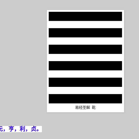
易经圣解 乾
元，亨，利，贞。