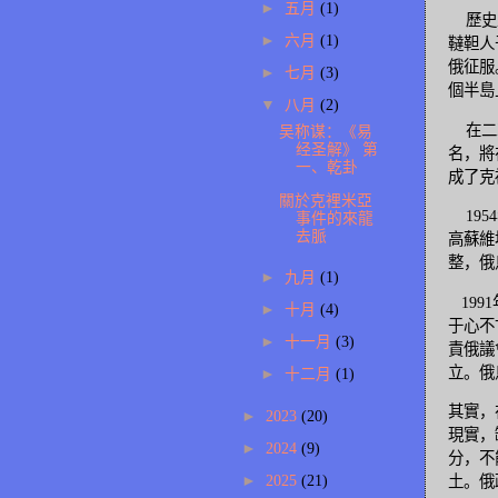
►
五月
(1)
歷史上
►
六月
(1)
韃靼人
俄征服
►
七月
(3)
個半島
▼
八月
(2)
在二次
吴称谋：《易
经圣解》 第
名，將
一、乾卦
成了克
關於克裡米亞
195
事件的來龍
去脈
高蘇維
整，俄
►
九月
(1)
199
►
十月
(4)
于心不
►
十一月
(3)
責俄議
立。俄
►
十二月
(1)
其實，
►
2023
(20)
現實，
►
2024
(9)
分，不
►
2025
(21)
土。俄