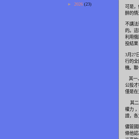
►
2026
(23)
可是，
醉的情
不講法
的。這
利用俄
投結果
3月2
行的全
機。聯
其一、
公投才
僅是在
其二、
權力 
證，各
儘管國
條他認