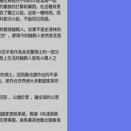
種性質絕然不同的公投混為一談
的塞族的打擊和屠戮，在這種背景
取了獨立公投，這是一種特例。而
科索沃公投，不能同日而語。
，始終都是韃靼人。如果不是史達林的
空” ，那現今的韃靼人依然是克島
裡米亞半島作為烏克蘭領土的一部分
島上生活的韃靼人就有20萬人之
的領土，因而聯合國作出的不承
確的，是符合世界絕大多數國家與世
答 ，公諸於眾 ，讓全球的公眾
個國家曾經承諾，根據《布達佩斯
任理事國，肩負著其他聯合國會員