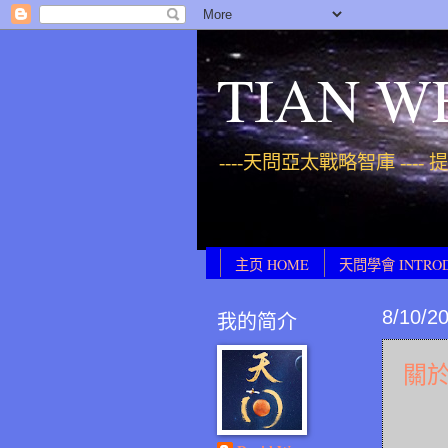
TIAN W
----天問亞太戰略智庫 ----
主页 HOME
天問學會 INTRO
8/10/2
我的简介
關