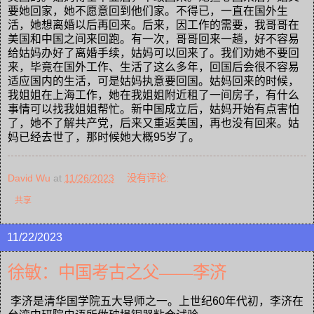
要她回家，她不愿意回到他们家。不得已，一直在国外生
活，她想离婚以后再回来。后来，因工作的需要，我哥哥在
美国和中国之间来回跑。有一次，哥哥回来一趟，好不容易
给姑妈办好了离婚手续，姑妈可以回来了。我们劝她不要回
来，毕竟在国外工作、生活了这么多年，回国后会很不容易
适应国内的生活，可是姑妈执意要回国。姑妈回来的时候，
我姐姐在上海工作，她在我姐姐附近租了一间房子，有什么
事情可以找我姐姐帮忙。新中国成立后，姑妈开始有点害怕
了，她不了解共产党，后来又重返美国，再也没有回来。姑
妈已经去世了，那时候她大概95岁了。
David Wu
at
11/26/2023
没有评论:
共享
11/22/2023
徐敏：中国考古之父——李济
李济是清华国学院五大导师之一。上世纪60年代初，李济在