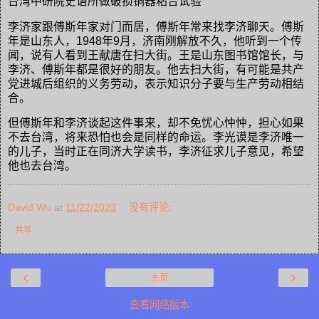
台湾中研院史语所做破损铜器粘合试验
李济家跟傅斯年家对门而居，傅斯年常来找李济聊天。傅斯
年是山东人，1948年9月，济南刚解放不久，他听到一个传
闻，说有人看到王献唐在扫大街。王是山东图书馆馆长，与
李济、傅斯年都是很好的朋友。他去扫大街，有可能是共产
党进城后组织的义务劳动，表示知识分子要与生产劳动相结
合。
但傅斯年和李济谈起这件事来，却不免忧心忡忡，担心如果
不去台湾，将来恐怕也会是同样的命运。李光谟是李济唯一
的儿子，当时正在同济大学读书，李济征求儿子意见，希望
他也去台湾。
David Wu
at
11/22/2023
没有评论:
共享
‹
›
主页
查看网络版本