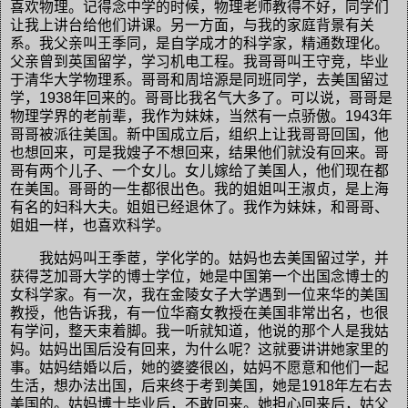
喜欢物理。记得念中学的时候，物理老师教得不好，同学们
让我上讲台给他们讲课。另一方面，与我的家庭背景有关
系。我父亲叫王季同，是自学成才的科学家，精通数理化。
父亲曾到英国留学，学习机电工程。我哥哥叫王守竞，毕业
于清华大学物理系。哥哥和周培源是同班同学，去美国留过
学，1938年回来的。哥哥比我名气大多了。可以说，哥哥是
物理学界的老前辈，我作为妹妹，当然有一点骄傲。1943年
哥哥被派往美国。新中国成立后，组织上让我哥哥回国，他
也想回来，可是我嫂子不想回来，结果他们就没有回来。哥
哥有两个儿子、一个女儿。女儿嫁给了美国人，他们现在都
在美国。哥哥的一生都很出色。我的姐姐叫王淑贞，是上海
有名的妇科大夫。姐姐已经退休了。我作为妹妹，和哥哥、
姐姐一样，也喜欢科学。
我姑妈叫王季茝，学化学的。姑妈也去美国留过学，并
获得芝加哥大学的博士学位，她是中国第一个出国念博士的
女科学家。有一次，我在金陵女子大学遇到一位来华的美国
教授，他告诉我，有一位华裔女教授在美国非常出名，也很
有学问，整天束着脚。我一听就知道，他说的那个人是我姑
妈。姑妈出国后没有回来，为什么呢？这就要讲讲她家里的
事。姑妈结婚以后，她的婆婆很凶，姑妈不愿意和他们一起
生活，想办法出国，后来终于考到美国，她是1918年左右去
美国的。姑妈博士毕业后，不敢回来。她担心回来后，姑父