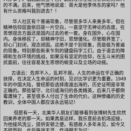
的不满。后来，他气愤地说道：哥大是他李伟东的家吗？他
有什么资格叫我别进去？！
华人社区有个普遍现象，尽管很多华人来美多年，但在
精神信仰层面依旧是一片空白，一直坚守无神论的态度，在
思想观念方面还是国内过去的老一套。身在国外，心在国
内。身体移民了，却精神守旧，思想僵化。尽管眼界宽了，
却心门封闭，观念顽固。这绝不是个别现象，而是极为普遍
的现象。特别那些新来乍到的键盘码字工们，由于语言的障
碍和生存环境的挑战，如果没有坚定的信仰，在五斗米的困
扰面前，往往容易发生思想的蜕变以及立场的动摇。
古语云：危邦不入，乱邦不居。人生的命运在乎正确的
抉择，在决定人生命运的时刻，见识比学识更为重要。1949
年的中国大陆，曾经那些选择南渡出海的，历史证明是非常
正确的。那些留守、北归或海归的各类精英，后来几乎都倒
霉遭殃了，甚至很多人付出了生命的代价。这种惨痛的历史
教训，全体中国人都应该永远铭记！
但愿有一天，北美华人朋友们能够看到张博树先生欣然
回美养老的那一天。如果真是这样，我乐意前去机场迎接，
为他接风洗尘，提供安顿之便。有感故人多年未见，如今又
不辞而别，此后殊途天涯，作诗明志为记：