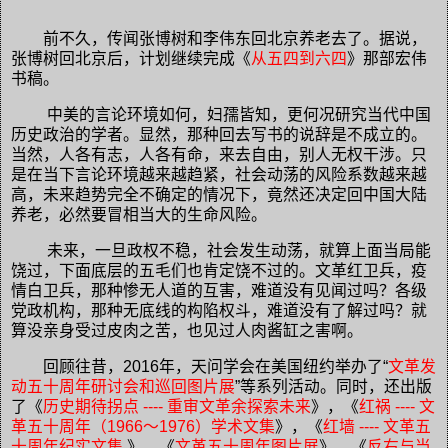
前不久，
传闻张博树和李伟东回北京养老去了。据说，
张博树回北京后，计划继续完成《
从五四到六四
》那部宏伟
书稿。
中美的言论环境如何，妇孺皆知，更何况研究当代中国
历史政治的学者。显然，那种回去写书的说辞是不成立的。
当然，人各有志，人各有命，来去自由，别人无权干涉。只
是在当下言论环境越来越趋紧，社会动荡的风险系数越来越
高，未来趋势完全不确定的情况下，竟然还决定回中国大陆
养老，必然要冒相当大的生命风险。
未来，一旦政权不稳，社会发生动荡，就算上面当局能
饶过，下面底层的五毛们也肯定饶不过的。文革红卫兵，疫
情白卫兵，那种惨无人道的互害，难道没有见闻过吗？各级
党政机构，那种无底线的构陷权斗，难道没有了解过吗？就
算没亲身受过皮肉之苦，也见过人肉酱缸之害啊。
回顾往昔，
2016年，天问学会在美国纽约举办了“
文革发
动五十周年研讨会和巡回图片展
”等系列活动。同时，还出版
了《
历史期待拐点 ---- 重审文革余探索未来
》，《
红祸 ---- 文
革五十周年（1966～1976）学术文集
》，《
红墙 ---- 文革五
十周年纪实文集
》，《
文革五十周年图片展
》，《
反右与当