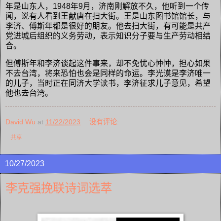
年是山东人，1948年9月，济南刚解放不久，他听到一个传
闻，说有人看到王献唐在扫大街。王是山东图书馆馆长，与
李济、傅斯年都是很好的朋友。他去扫大街，有可能是共产
党进城后组织的义务劳动，表示知识分子要与生产劳动相结
合。
但傅斯年和李济谈起这件事来，却不免忧心忡忡，担心如果
不去台湾，将来恐怕也会是同样的命运。李光谟是李济唯一
的儿子，当时正在同济大学读书，李济征求儿子意见，希望
他也去台湾。
David Wu
at
11/22/2023
没有评论:
共享
10/27/2023
李克强挽联诗词选萃