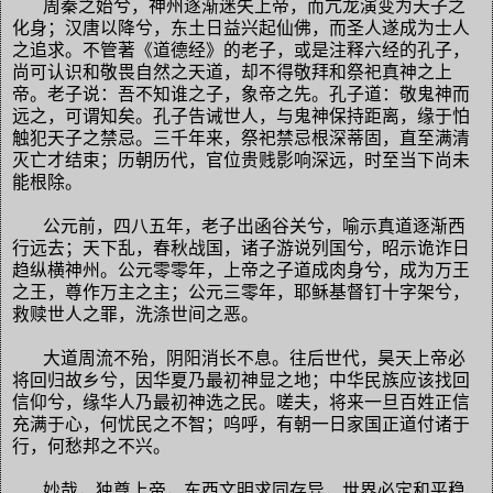
周秦之始兮，神州逐渐迷失上帝，而亢龙演变为天子之
化身；汉唐以降兮，东土日益兴起仙佛，而圣人遂成为士人
之追求。不管著《道德经》的老子，或是注释六经的孔子，
尚可认识和敬畏自然之天道，却不得敬拜和祭祀真神之上
帝。老子说：吾不知谁之子，象帝之先。孔子道：敬鬼神而
远之，可谓知矣。孔子告诫世人，与鬼神保持距离，缘于怕
触犯天子之禁忌。三千年来，祭祀禁忌根深蒂固，直至满清
灭亡才结束；历朝历代，官位贵贱影响深远，时至当下尚未
能根除。
公元前，四八五年，老子出函谷关兮，喻示真道逐渐西
行远去；天下乱，春秋战国，诸子游说列国兮，昭示诡诈日
趋纵横神州。公元零零年，上帝之子道成肉身兮，成为万王
之王，尊作万主之主；公元三零年，耶稣基督钉十字架兮，
救赎世人之罪，洗涤世间之恶。
大道周流不殆，阴阳消长不息。往后世代，昊天上帝必
将回归故乡兮，因华夏乃最初神显之地；中华民族应该找回
信仰兮，缘华人乃最初神选之民。嗟夫，将来一旦百姓正信
充满于心，何忧民之不智；呜呼，有朝一日家国正道付诸于
行，何愁邦之不兴。
妙哉，独尊上帝，东西文明求同存异，世界必定和平稳