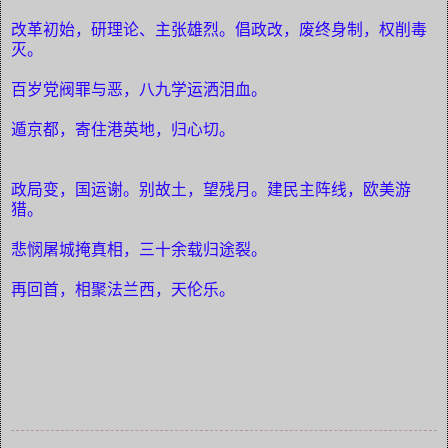
改革初始，研理论、主张雄烈。倡政改，废终身制，权削毒
灭。
百岁党阀罪与恶，八九学运洒泪血。
遁京都，寄住港英地，归心切。
政局变，国运谢。别故土，望残月。建民主阵线，欧美游
猎。
悲悯屠城掩真相，三十余载归途裂。
再回首，相聚法兰西，天伦乐。