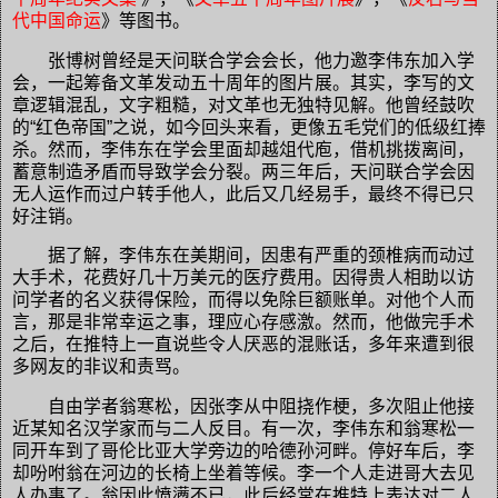
代中国命运
》等图书。
张博树曾经是天问联合学会会长，他力邀李伟东加入学
会，一起筹备文革发动五十周年的图片展。其实，李写的文
章逻辑混乱，文字粗糙，对文革也无独特见解。他曾经鼓吹
的“红色帝国”之说，如今回头来看，更像五毛党们的低级红捧
杀。然而，李伟东在学会里面却越俎代庖，借机挑拨离间，
蓄意制造矛盾而导致学会分裂。两三年后，天问联合学会因
无人运作而过户转手他人，此后又几经易手，最终不得已只
好注销。
据了解，李伟东在美期间，因患有严重的颈椎病而动过
大手术，花费好几十万美元的医疗费用。因得贵人相助以访
问学者的名义获得保险，而得以免除巨额账单。对他个人而
言，那是非常幸运之事，理应心存感激。然而，他做完手术
之后，在推特上一直说些令人厌恶的混账话，多年来遭到很
多网友的非议和责骂。
自由学者翁寒松，因张李从中阻挠作梗，多次阻止他接
近某知名汉学家而与二人反目。有一次，李伟东和翁寒松一
同开车到了哥伦比亚大学旁边的哈德孙河畔。停好车后，李
却吩咐翁在河边的长椅上坐着等候。李一个人走进哥大去见
人办事了。翁因此愤懑不已，此后经常在推特上表达对二人