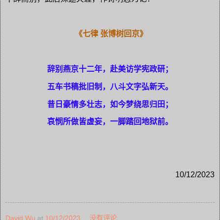
《
七律 张博树
回京》
辞别燕京十二年，赴美访学宪政研；
五车书稿批旧制，八斗文字弘新天。
昔日豪情多壮志，如今梦绕思归田；
哀悯所做皆虚妄，一脚踏回地狱前。
10/12/2023
David Wu
at
10/12/2023
没有评论: