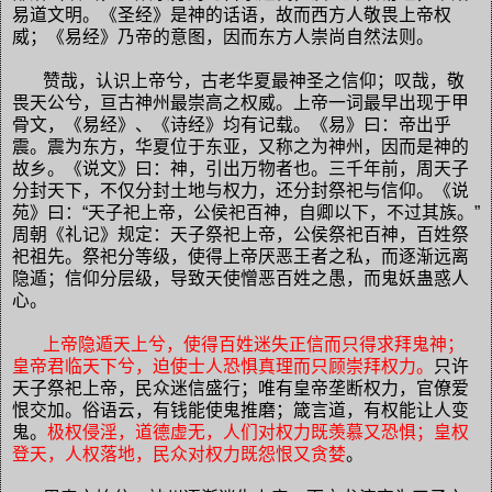
易道文明。《圣经》是神的话语，故而西方人敬畏上帝权
威；《易经》乃帝的意图，因而东方人崇尚自然法则。
赞哉，认识上帝兮，古老华夏最神圣之信仰；叹哉，敬
畏天公兮，亘古神州最崇高之权威。上帝一词最早出现于甲
骨文，《易经》、《诗经》均有记载。《易》曰：帝出乎
震。震为东方，华夏位于东亚，又称之为神州，因而是神的
故乡。《说文》曰：神，引出万物者也。三千年前，周天子
分封天下，不仅分封土地与权力，还分封祭祀与信仰。《说
苑》曰：“天子祀上帝，公侯祀百神，自卿以下，不过其族。”
周朝《礼记》规定：天子祭祀上帝，公侯祭祀百神，百姓祭
祀祖先。祭祀分等级，使得上帝厌恶王者之私，而逐渐远离
隐遁；信仰分层级，导致天使憎恶百姓之愚，而鬼妖蛊惑人
心。
上帝隐遁天上兮，使得百姓迷失正信而只得求拜鬼神；
皇帝君临天下兮，迫使士人恐惧真理而只顾崇拜权力。
只许
天子祭祀上帝，民众迷信盛行；唯有皇帝垄断权力，官僚爱
恨交加。俗语云，有钱能使鬼推磨；箴言道，有权能让人变
鬼。
极权侵淫，道德虚无，人们对权力既羡慕又恐惧；皇权
登天，人权落地，民众对权力既怨恨又贪婪
。