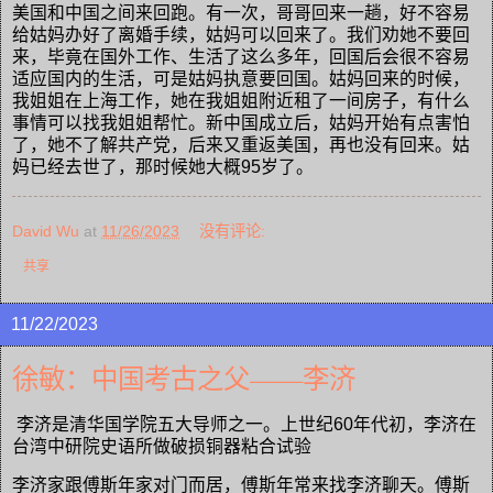
美国和中国之间来回跑。有一次，哥哥回来一趟，好不容易
给姑妈办好了离婚手续，姑妈可以回来了。我们劝她不要回
来，毕竟在国外工作、生活了这么多年，回国后会很不容易
适应国内的生活，可是姑妈执意要回国。姑妈回来的时候，
我姐姐在上海工作，她在我姐姐附近租了一间房子，有什么
事情可以找我姐姐帮忙。新中国成立后，姑妈开始有点害怕
了，她不了解共产党，后来又重返美国，再也没有回来。姑
妈已经去世了，那时候她大概95岁了。
David Wu
at
11/26/2023
没有评论:
共享
11/22/2023
徐敏：中国考古之父——李济
李济是清华国学院五大导师之一。上世纪60年代初，李济在
台湾中研院史语所做破损铜器粘合试验
李济家跟傅斯年家对门而居，傅斯年常来找李济聊天。傅斯