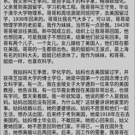
系。我父亲叫王季同，是自学成才的科学家，精通数理化。
父亲曾到英国留学，学习机电工程。我哥哥叫王守竞，毕业
于清华大学物理系。哥哥和周培源是同班同学，去美国留过
学，1938年回来的。哥哥比我名气大多了。可以说，哥哥是
物理学界的老前辈，我作为妹妹，当然有一点骄傲。1943年
哥哥被派往美国。新中国成立后，组织上让我哥哥回国，他
也想回来，可是我嫂子不想回来，结果他们就没有回来。哥
哥有两个儿子、一个女儿。女儿嫁给了美国人，他们现在都
在美国。哥哥的一生都很出色。我的姐姐叫王淑贞，是上海
有名的妇科大夫。姐姐已经退休了。我作为妹妹，和哥哥、
姐姐一样，也喜欢科学。
我姑妈叫王季茝，学化学的。姑妈也去美国留过学，并
获得芝加哥大学的博士学位，她是中国第一个出国念博士的
女科学家。有一次，我在金陵女子大学遇到一位来华的美国
教授，他告诉我，有一位华裔女教授在美国非常出名，也很
有学问，整天束着脚。我一听就知道，他说的那个人是我姑
妈。姑妈出国后没有回来，为什么呢？这就要讲讲她家里的
事。姑妈结婚以后，她的婆婆很凶，姑妈不愿意和他们一起
生活，想办法出国，后来终于考到美国，她是1918年左右去
美国的。姑妈博士毕业后，不敢回来。她担心回来后，姑父
要她回家，她不愿意回到他们家。不得已，一直在国外生
活，她想离婚以后再回来。后来，因工作的需要，我哥哥在