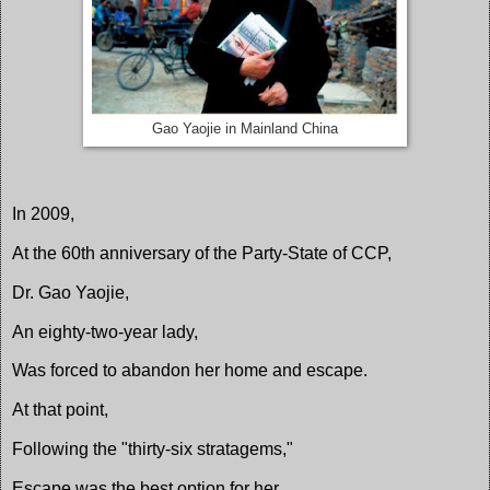
Gao Yaojie in Mainland China
In 2009,
At the 60th anniversary of the Party-State of CCP,
Dr. Gao Yaojie,
An eighty-two-year lady,
Was forced to abandon her home and escape.
At that point,
Following the "thirty-six stratagems,"
Escape was the best option for her.