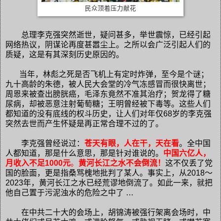
民众顶着压力献花
总理李克强突然逝世，疑问甚多，举世震惊，已经引起
网络热议，阴谋论再度甚嚣尘上。之所以会广泛引起人们的
质疑，这是有其深刻历史原因的。
当年，林彪之死是否飞机上有定时炸弹，至今是个谜；
九十高龄的朱德，被人民大会堂的冷气冻感冒而很快离世；
周恩来被查出膀胱癌，毛泽东竟然不准其治疗；贺龙得了糖
尿病，却被恶意注射葡萄糖；王明曾经被下毒等。这些人们
都知道的没有底线的权斗历史，让人们对年仅68岁的李克强
突然去世而产生怀疑是再正常合理不过的了。
李克强曾经说过：
苍天有眼，人在干，天在看
。全中国
人都知道，那是什么意思，那是针对谁说的。
中国六亿人，
月收入不足1000元
。
黄河长江之水不会倒流！
这不仅丢了党
国的脸面，更是指桑骂槐地批判了某人。事实上，从2018～
2023年，黄河长江之水已经荒谬地倒流了。如此一来，就把
他自己置于污泥浊水的危险之中了 …
在中共二十大的会场上，胡锦涛被强行架离会场时，中