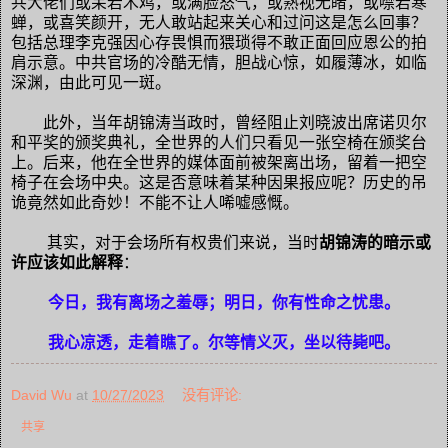
共大佬们或呆若木鸡，或满脸怒气，或熟视无睹，或噤若寒
蝉，或喜笑颜开，无人敢站起来关心和过问这是怎么回事？
包括总理李克强因心存畏惧而猥琐得不敢正面回应恩公的拍
肩示意。中共官场的冷酷无情，胆战心惊，如履薄冰，如临
深渊，由此可见一斑。
此外，当年胡锦涛当政时，曾经阻止刘晓波出席诺贝尔
和平奖的颁奖典礼，全世界的人们只看见一张空椅在颁奖台
上。后来，他在全世界的媒体面前被架离出场，留着一把空
椅子在会场中央。这是否意味着某种因果报应呢？历史的吊
诡竟然如此奇妙！不能不让人唏嘘感慨。
其实，对于会场所有权贵们来说，当时
胡锦涛的暗示或
许应该如此解释
：
今日，我有离场之羞辱；
明日，你有性命之忧患。
我心凉透，走着瞧了。尔等情义灭，坐以待毙吧。
David Wu
at
10/27/2023
没有评论:
共享