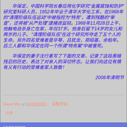
华保定，中国科学院长春应用化学研究“金属腐蚀和防护”
研究室科研人员，1952年毕业于清华大学化工系，在1968年
的“清理阶级队伍运动”中被指控为“特务”，遭到残酷的“审
查”，还将被“从严处理”逮捕进监狱。1968年11月28日上午，
他触电自杀身亡在家，年仅37岁。他身后留下14岁的女儿和
两岁的儿子。 “清理阶级队伍”在这个研究所夺走了五个人的
生命。另外四名受难者是华萼，吕犹龙，郑绍基，余柏年。
后三人都和华保定在同一个所谓“特务案”中被害死。
华保定的妻子沈行素写了下面的文章，记录了这段黑暗
残忍的历史，表达了对亲人的深切怀念。让我们向这位有情
有义有行动的受难者家人致敬！
2008年清明节
David Wu
at
10/26/2023
没有评论:
共享