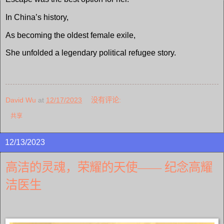
In China’s history,
As becoming the oldest female exile,
She unfolded a legendary political refugee story.
David Wu
at
12/17/2023
没有评论:
共享
12/13/2023
高洁的灵魂，荣耀的天使—— 纪念高耀
洁医生