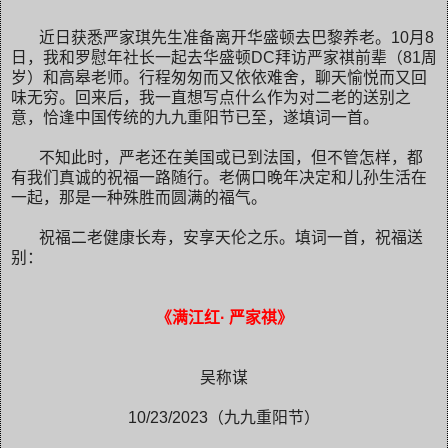
近日获悉严家琪先生准备离开华盛顿去巴黎养老。10月8
日，我和罗慰年社长一起去华盛顿DC拜访严家祺前辈（81周
岁）和高皋老师。行程匆匆而又依依难舍，聊天愉悦而又回
味无穷。回来后，我一直想写点什么作为对二老
的送别之
意，
恰逢中国传统的九九重阳节已至，遂
填词一首。
不知此时，严老还在美国或已到法国，但不管怎样，都
有我们真诚的祝福一路随行。老俩口晚年决定和儿孙生活在
一起，那是一种殊胜而圆满的福气。
祝福二老健康长寿，安享天伦之乐。填词一首，祝福送
别：
《满江红· 严家祺》
吴称谋
10/23/2023（九九重阳节）