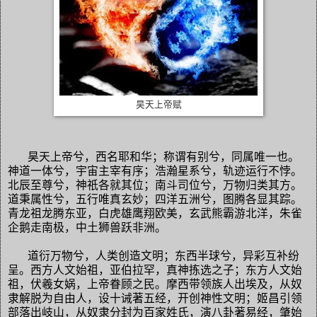
昊天上帝赋
昊天上帝兮，西名耶和华；称谓有别兮，同属唯一也。
神道一体兮，宇宙主宰有序；浩瀚星系兮，轨迹运行不悖。
北辰至尊兮，神祇各就其位；南斗司位兮，万物归类其方。
道秉属性兮，五行唯真玄妙；四洋五洲兮，图腾各显其踪。
青龙祖龙腾东亚，白虎雄鹰翔欧美，玄武熊霸游北洋，朱雀
企鹅走南极，中土狮兽跃非洲。
道衍万物兮，人类创造文明；东西半球兮，异彩互补纷
呈。西方人文始祖，亚伯拉罕，真神拣选之子；东方人文始
祖，伏羲女娲，上帝眷顾之民。摩西带领族人出埃及，从奴
隶解脱为自由人，设十诫著五经，开创神性文明；姬昌引领
部落出岐山，从奴隶分封为百家姓氏，演八卦著易经，肇始