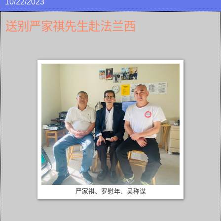
10/22/2023
送别严家祺先生赴法兰西
严家祺、罗慰年、吴称谋