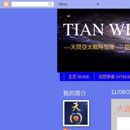
TIAN W
----天問亞太戰略智庫 ----
主页 HOME
天問學會 INTRO
11/08/
我的简介
大选