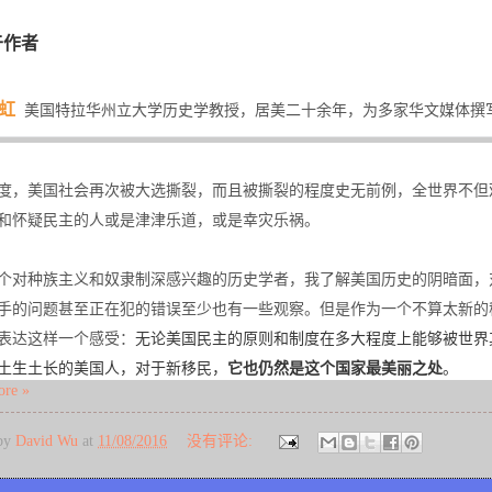
于作者
虹
美国特拉华州立大学历史学教授，居美二十余年，为多家华文媒体撰
度，美国社会再次被大选撕裂，而且被撕裂的程度史无前例，全世界不但
和怀疑民主的人或是津津乐道，或是幸灾乐祸。
个对种族主义和奴隶制深感兴趣的历史学者，我了解美国历史的阴暗面，
手的问题甚至正在犯的错误至少也有一些观察。但是作为一个不算太新的移
表达这样一个感受：
无论美国民主的原则和制度在多大程度上能够被世界其
土生土长的美国人，对于新移民，
它也仍然是这个国家最美丽之处
。
ore »
 by
David Wu
at
11/08/2016
没有评论: