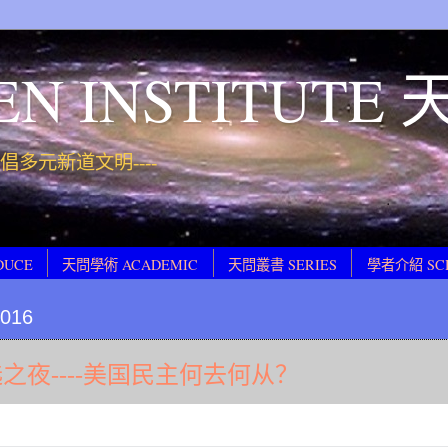
EN INSTITUT
 提倡多元新道文明----
DUCE
天問學術 ACADEMIC
天問叢書 SERIES
學者介紹 SC
2016
之夜----美国民主何去何从？