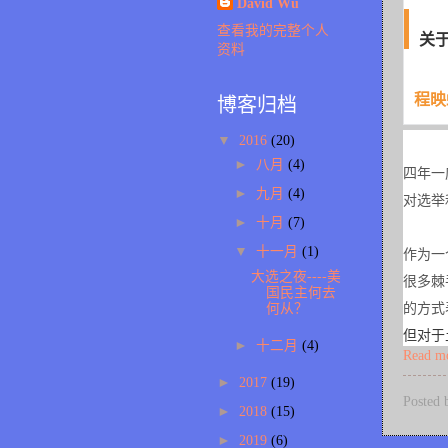
David Wu
查看我的完整个人
关
资料
程映
博客归档
▼
2016
(20)
►
八月
(4)
四年一
►
九月
(4)
对选举
►
十月
(7)
作为一
▼
十一月
(1)
大选之夜----美
很多棘
国民主何去
的方式
何从？
但对于
►
十二月
(4)
Read m
►
2017
(19)
Posted
►
2018
(15)
►
2019
(6)