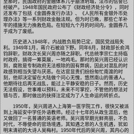
至那时，民国政府的金融体系几乎崩溃坍塌，法币的信誉已
经破产。1948年国民政府公布了《财政经济处分令》，同时
还发布了包括《金圆券发行办法》、《人民所有金银外币处
理办法》等一系列财政金融法规。但为时已晚，那些亡羊补
牢的措施无力挽救危局。在短短九个月的时间内，金圆券几
乎成为了废纸。
历史进入1948年，内战胜负局势已定，国民党战局失
利。1949年1月，蒋介石被迫下野。同年6月，财政部长俞鸿
钧辞职，财政次长吴兴周亦随之辞职。代总统李宗仁主持临
时政府，搞得一筹莫展，一地鸡毛。那时的吴兴周已经认识
到，腐败是专制政府无法根除的固有弊病，因此对混乱的时
政感到相当失望与厌恶。在达官显贵们纷纷匆忙南渡的时
刻，他却决定留在大陆做个问心无愧，悠然南山的普通人。
他期待往后再无战乱，能过上平静安稳的日子。然而，历史
无法假设，世事难以预料，未来不可掌控，不管他的想法对
错与否，那时做出的抉择注定成为了人生命运的转折点。
1950年，吴兴周进入上海第一医学院工作，很快又被派
到上海延安中学任外语教师。经过十七年的从政生涯后，他
又做回了一名普通的英语老师。吴兴周早期光鲜亮丽，不负
时代，不辱使命的官场境遇，其知遇之恩的人生机遇，犹如
明末清初的大诗人吴梅村。1950年代后的吴兴周，其内心的