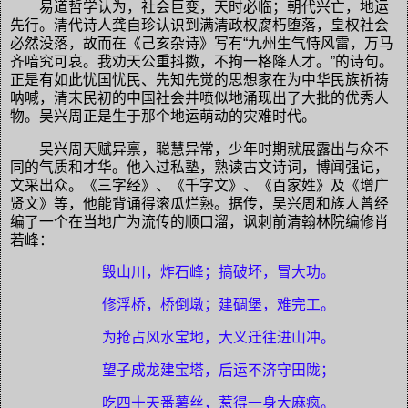
易道哲学认为，社会巨变，天时必临；朝代兴亡，地运
先行。清代诗人龚自珍认识到满清政权腐朽堕落，皇权社会
必然没落，故而在《己亥杂诗》写有“九州生气恃风雷，万马
齐喑究可哀。我劝天公重抖擞，不拘一格降人才。”的诗句。
正是有如此忧国忧民、先知先觉的思想家在为中华民族祈祷
呐喊，清末民初的中国社会井喷似地涌现出了大批的优秀人
物。吴兴周正是生于那个地运萌动的灾难时代。
吴兴周天赋异禀，聪慧异常，少年时期就展露出与众不
同的气质和才华。他入过私塾，熟读古文诗词，博闻强记，
文采出众。《三字经》、《千字文》、《百家姓》及《增广
贤文》等，他能背诵得滚瓜烂熟。据传，吴兴周和族人曾经
编了一个在当地广为流传的顺口溜，讽刺前清翰林院编修肖
若峰：
毁山川，炸石峰；搞破坏，冒大功。
修浮桥，桥倒墩；建碉堡，难完工。
为抢占风水宝地，大义迁往进山冲。
望子成龙建宝塔，后运不济守田陇；
吃四十天番薯丝，惹得一身大麻疯。