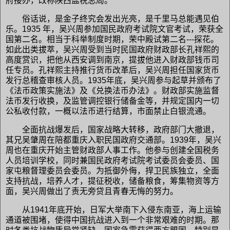
府接办，改称陕西盐税总局。
俗话说，是金子终究会发出光亮，是千里马总能遇见伯
乐。1935 年，吴兴周参加国民政府考试院文官考试，荣获全
国第二名。相当于科举制度时期，荣中殿试第二名---探花。
如此出类拔萃，吴兴周受到当时民国政府财政部长孔祥熙的
高度赏识，把他从西安调到南京，提拔他进入财政部钱币司
任专员。孔祥熙主持推行货币改革后，吴兴周担任国家货币
发行总稽查审核人员。1935年底，吴兴周参与起草并颁布了
《法币政策实施法》及《兑换法币办法》。财政部实施监督
法币发行收换，及监管调控银行储备金等，并规定国内一切
公私收付款，一概以法币进行结算，市面禁止白银流通。
全面抗战爆发后，国家战略大转移，政府部门大撤退，
其兄吴肇周在陪都重庆入职民国政府交通部。1939年，吴兴
周也在重庆开始主管财政部人事工作。他参与创建全国税务
人员培训学校，同时兼国民政府考试院考试委员会委员、国
家屯粮督理委员会委员。为抵御外侮，捍卫民族独立，全面
支持抗战，培养人才，提征税收，储备粮食，筹集物资等方
面，吴兴周做出了责无旁贷且青春无悔的努力。
从1941年底开始，日军大举南下入侵东南亚，海上运输
通道被围堵，使得中国抗战进入到一个非常艰难的时期。那