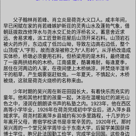
父子翰林肖若峰、肖立炎是荷尧大义口人。咸丰年间，
早已闲赋在家的肖若峰嫉妒新荘的灵秀山水及蓬勃气象，借
朝廷拨款改修萍水与尧水交汇处的浮桥名义，蓄意舍近求
远、舍易求难，派工匠登新荘屋后山顶开采石料。山顶岩石
被火药炸开，东边成了低凹山坳，导致左边高右边低，整个
山顶成“人”字形，故而逐渐被称之为“人形岭”。从浮桥改造成
实体桥，桥墩必须要用石料，但桥梁用的是木料，最终建成
了一座两拱结构的木桥。江南盛夏，酷暑难耐，每逢夏季，
居住在河两边的人家，在夜间便上木桥纳凉，并焚烧半湿半
干的稻草，产生烟雾驱赶蚊虫。一年夏天，不慎起火，木桥
被烧，这就是荷尧火烧桥的名称来由。
少年时期的吴兴周在新荘田园长大，有着快乐而充实的
童年。他和其他村里的孩童一起，沐浴在温暖灿烂的湖光山
色之中，浸润在朗朗读书声的私塾之内。1923年，他在西区
高等小学毕业，1926年在荷尧完成初中学业后，进入萍乡县
城求学。荷尧村距离萍乡县城约有30多里路程，十几岁的少
年离开父母，寄宿学校读书是非常辛苦的。1920年代，那时
吴兴周的一个堂兄吴学周毕业于东南大学，后留学美国获得
博士学位，胞兄赴法国勤工俭学，完成学业回国。这些身边