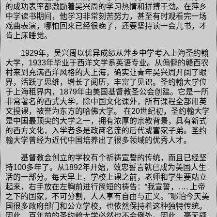
的成功表率都激励着吴兴周的学习热情和拼搏干劲。在萍乡
中学读书期间，他学习非常刻苦努力，甚至有时观看完一场
戏曲表演，哪怕回来已经很晚了，还要坚持读一会儿书，才
肯上床睡觉。
1929年，吴兴周以优异成绩从萍乡中学考入上海圣约翰
大学，1933年毕业于西洋文学系英语专业。从偏僻的赣西农
村来到充满西洋风格的大上海，确实让青年吴兴周开阔了眼
界，活跃了思维，增长了阅历，丰富了见识。圣约翰大学位
于上海租界内，1879年由美国基督教圣公会创建。它是一所
非常著名的西式大学，除中国文化课外，所有课程全部用英
文授课，被誉为东方的哈佛大学。 在20世纪初，圣约翰大学
是中国最顶尖的大学之一，拥有浓厚的宗教背景，具有新式
的西方文化，入学者多是政商名流的后代或富家子弟。圣约
翰大学曾经为近代中国培养出了很多领域的优秀人才。
基督教会创立的学校有个祈祷宣誓的传统，而且已经坚
持100多年了。从1892年开始，效忠誓言就已成为美国人生
活的一部分。每天早上，学校上课之前，老师和学生要站立
起来，右手放在左胸前进行简短的祷告：“我宣誓，…, 上帝
之下的国家，不可分割，人人享有自由与正义。”哪怕今天美
国很多政府部门和公立学校，也依然保持着这种独特传统。
因此，百年前的圣约翰大学必然也不会例外。因此，毫无疑