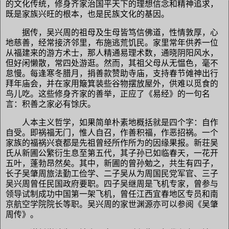
的文化传统，修身齐家治国平天下的理想信念和精神追求，
既是家族兴旺的根本，也是民族文化的基因。
据传，吴兴周的祖母及生母皆笃信佛道，性情敦厚，心
地慈善，经常接济邻里，布施逃荒饥民。家里常年供养一位
从福建来的游方术士，那人精通易理术数，通晓阴阳风水，
但好闲懒散，常四处游逛。然而，其祖父母从无愠色，毫不
怠慢。每逢寒冬腊月，捐善款赞助寺庙，支持春节傩神出行
拜年庙会，并在家用簸箕装些谷物摆放屋外，供难以觅食的
鸟儿吃。这些修身齐家的善举，正应了《易经》的一句名
言：积善之家必有馀庆。
人本主义哲学，如果简单朴素地概括就是四个字：自作
自受。即祸福无门，惟人自召，作善积福，作恶招祸。一个
家族的福祸兴衰都是先祖曾经所作所为的因缘果报。新荘吴
氏从新圃公繁衍生息至第五代，其子孙已如临春天，一花开
五叶，蓬勃昂然矣。其中，新圃的曾孙勉之，共生有四子，
长子吴肇周旅法勤工俭学、二子吴从为周国民党军官、三子
吴兴周曾任民国政府要职。四子吴继周是飞机专家，曾参与
领导试制成功中国第一架飞机，曾任江西宜春地区专员和南
京航空学院院长等职。吴兴周的家世渊源亦可以参阅《吴肇
周传》。