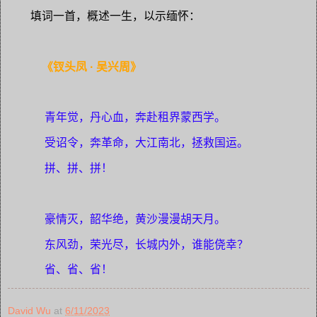
填词一首，概述一生，以示缅怀：
《钗头凤 · 吴兴周》
青年觉，丹心血，奔赴租界蒙西学。
受诏令，奔革命，大江南北，拯救国运。
拼、拼、拼！
豪情灭，韶华绝，黄沙漫漫胡天月。
东风劲，荣光尽，长城内外，谁能侥幸？
省、省、省！
David Wu
at
6/11/2023