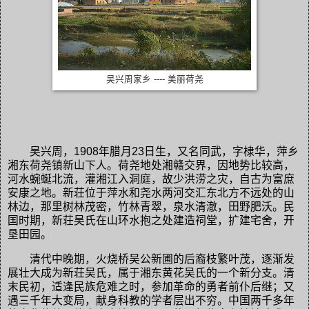
吴兴周家乡 ---- 美丽荷尧
吴兴周，1908年腊月23日生，又名同武，字棣华，萍乡
湘东荷尧镇新山下人。荷尧地处湘赣交界，因地势比较高，
河水蜿蜒北流，灌湘江入洞庭，故少洪涝之灾，自古为富庶
安康之地。新荘位于萍水和尧水两河交汇东北方不远处的山
林边，那里树林茂密，竹林青翠，泉水清澈，田野肥沃。民
国时期，新荘吴氏在山环水抱之处建造祠堂，扩建宅舍，开
垦田园。
清代中晚期，火烧桥吴公新圃的后裔枝繁叶茂，逐渐发
展壮大成为新荘吴氏，属于湘东黄花吴氏的一个新分支。清
末民初，适逢民族危难之时，参加革命的勇者前仆后继；又
遇三千年大变局，献身科教的学者层出不穷。中国两千多年