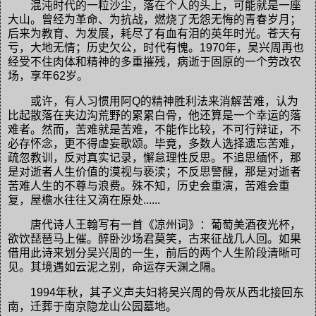
混沌时代的一粒沙尘，落在个人的头上，可能就是一座
大山。曾经为革命、为抗战，燃烧了无怨无悔的青春岁月；
后来为教育、为发展，耗尽了有血有泪的英年时光。苍天有
亏，大地无情；历史欠公，时代有愧。1970年，吴兴周再也
经受不住肉体和精神的多重摧残，病逝于固原的一个劳改农
场，享年62岁。
或许，有人习惯用阿Q的精神胜利法来消解苦难，认为
比起散落在夹边沟荒野的累累白骨，他还算是一个幸运的落
难者。然而，苦难就是苦难，不能作比较，不可行辩证，不
必存怀念，更不得虚妄歌颂。毕竟，多数人选择遗忘苦难，
疏忽教训，反对真实记录，懈怠理性反思。不追思缅怀，那
是对逝者人生价值的漠视与亵渎；不反思警醒，那是对逝者
苦难人生的不尊与浪费。殊不知，历史会重演，苦难会重
复，屋檐水往往又滴在原处......
唐代诗人王翰写有一首《凉州词》：葡萄美酒夜光杯，
欲饮琵琶马上催。醉卧沙场君莫笑，古来征战几人回。如果
借用此诗来划分吴兴周的一生，前后的两个人生阶段清晰可
见。其境遇如云泥之别，命运存天渊之隔。
1994年秋，其子义声夫妇将吴兴周的骨灰从西北接回东
南，迁葬于南京隐龙山公园墓地。