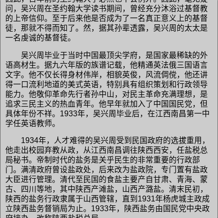
问，吴兴周在圣约翰大学读书期间，曾经充分沐浴过基督教
的上帝信仰。至于后来他是否成为了一名真正意义上的基督
徒，那就不得而知了。然，据其孙辈透露，吴兴周的太太是
一名虔诚的基督徒。
吴兴周毕业于当时中国最顶尖学府，是国家最稀缺的外
语高材生。据九六年版的族谱记载，他精通英法俄三国语言
文字。他不仅长得身材伟岸，相貌英俊，风流倜傥，他还讲
得一口流利地道的美式英语，特别具有组织策划和行政领导
能力。他敬仰革命先行者孙中山，对民主革命充满理想，是
追求三民主义的热血青年。他早年就加入了中国国民党，但
具体年份不祥。1933年，吴兴周毕业后，在江西南昌第一中
学任英语教师。
1934年，人才难得的吴兴周受到民国政府的选拔重用，
他走出校园弃教从政，从江西南昌调往陕西西安，任盐税总
局秘书。帝制时代的盐务是关乎民生的非常重要的行政部
门。满清政府曾设盐政处，后来改为盐政院，专门置有盐政
大臣进行管理。清代至民国的食盐主要产自甘肃、青海、蒙
古、四川等地，其中陕西产滩盐，山西产潞盐。清末民初，
陕西的盐务行政隶属于山西管辖，直到1931年杨虎城主政成
立陕西盐务督销局为止。1933年，陕西盐务由国民党中央政