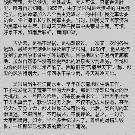
酸甜苦辣，无法倾诉，无处敢讲，无人可说，只能吞进肚
里，唯有自己知晓。1955年，由于吴兴周是老资格的国民党
党员，他被邀请加入八个民主党派之一的中国国民党革命委
员会，任上海市长宁区民革主委。当时，国民党元老李济深
为民革中央主席，国母宋庆龄任民革中央荣誉主席。可惜，
好景不常，如雨后彩虹，瞬间即逝。
古语云，是福不是祸，是祸难躲过。一次又一次的各种
运动，最终无可避免地殃及到了吴兴周。1958年，他从被流
放到宁夏固原市做中学外语教师。固原地区处于河西走廊腹
地，虽然自然条件没有比更西北的酒泉夹边沟恶劣，但戈壁
边缘的环境已经非常严酷了。固原旧有“苦瘠甲天下”之称，那
里的风沙特别大，一年四季干旱少雨，冬天寒冷无比。
吴兴周出生在江南水乡，常年在东南地区生活工作，一
下子被发配去了荒芜干旱的大西北，那是非常难以面对的巨
大挑战。人一旦陷入险地，如果能委曲求全，与世无争地活
下去也算罢了，就怕识时务之后，不仅不能成为俊杰，甚至
还无法安身立命，那才是最悲催可怕的。此后，吴兴周的悲
惨遭遇，不堪回首，不可描述，不便评论。总之，一句话，
大家都懂得。如今，半个多世纪过去了，曾经的对错与毁
誉，一切都早已被滚滚的黄沙尘土淹没。