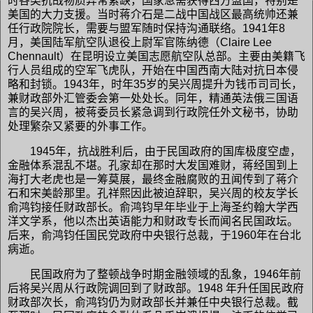
时各类抗战物质异常紧缺，国家急需获得西方盟国，特别是
美国的大力支援。当时蒋介石是二战中国战区最高统帅还兼
任行政院院长，需要与盟军随时保持沟通联络。1941年8
月，美国陆军航空队退役上尉军官陈纳德（Claire Lee
Chennault）在昆明设立美国志愿航空队总部。主要由美籍飞
行人员组成的空军飞虎队，开始在中国西南大陆对抗日本侵
略和封锁。1943年，时年35岁的吴兴周提升为钱币司司长，
兼财政部外汇管委会第一处处长。同年，精通英法俄三国语
言的吴兴周，被蒋委员长紧急调到行政院任外文秘书，协助
处理繁杂又紧要的外事工作。
1945年，抗战胜利后，由于民国政府的国库极度空虚，
金融体系混乱不堪。孔家却在那时大发国难财，蒋经国到上
海打大老虎也是一筹莫展，最终金融腐败的丑闻传到了蒋介
石和宋美龄那里。孔祥熙因此被迫辞职，吴兴周的校友学长
俞鸿钧接任财政部长。俞鸿钧早年毕业于上海圣约翰大学西
洋文学系，他以杰出英语能力和财政专长而闻名民国政坛。
后来，俞鸿钧任国民党政府中央银行总裁，于1960年在台北
病逝。
民国政府为了整顿战争时期金融领域的乱象，1946年前
后将吴兴周从行政院调回到了财政部。1948 年升任国民政府
财政部次长，俞鸿钧仍为财政部长并兼任中央银行总裁。截