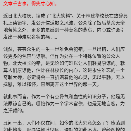
文章千古事，得失寸心知
。
近日北大校庆，搞成了
“
北大笑料
”
。关于林建华校长在致辞典
礼上读错字、发公开信道歉之风波，公众除了饭后茶余无奈
地苦笑之外，更多的是感到一种莫名的悲哀，内心或许会引
发出一种难以名状的痛
.....
诚然，芸芸众生的一生一世难免会犯错，一旦出错，人们应
该更多的包容与谅解。但作为处在一个特殊位置的公众人
物，北大校长的错，是无论如何难以让人们轻易原谅的。就
算人们原谅他，估计在林校长的内心，这是永生难忘的一个
奇耻大辱，必定将会一直折磨着他的心灵，无以平静，无以
抚慰，难以释怀，直到离开这个世界的那一天。
就此事而言，作为一个有点骨气和血性的知识分子，他是无
法原谅自己的。哪怕作为一个学术官僚，也是无地自容，为
之汗颜的
。
丑闻一出，人们不仅在问，如今的北大究竟怎么了？堕落到
如此地步，耻辱得如此彻底，浩劫的如此不堪。曾经辉煌的