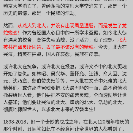
燕京大学消亡了，曾经蓬勃的京师大学堂消失了，那是一个
历史的遗憾，那是一个民族的浩劫
。
然而，
从燕大到北大，并没有出现凤凰涅磐，而是发生了龙
蛇蜕变！
作为曾经国人心目中的
一所
学术圣殿，如今北大徒
有漂亮的校舍，
变得失魂落魄，没了活力，没了理想。
北大
被共产幽灵所囚禁，丢了最不该没有的
精魂
。
今天，北大在
哭泣，精英在摧毁，国人在哀怨，民族在痉挛
。
或许北大在抗争，或许北大在报复，
或许文革中的北大冤魂
开始了复仇。如林昭、吴兴华、董怀允、汪钱、俞大因、沈
元、沈乃章、翦伯赞夫妇等等，一大批在文革中死难的北大
精英们。或许那些
冤魂要把北大最丑陋的一面，毫不留情地
撕裂给世人看；他们要把不安的痛苦灵魂，全面透彻地让世
人感知；他们要让哭泣的北大、堕落的北大、浩劫的北大，
彻底地惊醒世人，以求北大未来的涅磐重生！
1898-2018，好一个奇妙的戊戌之年，在北大120周年校庆的
那个时刻，丑陋就如此在不经意间让全世界的人都看到了，