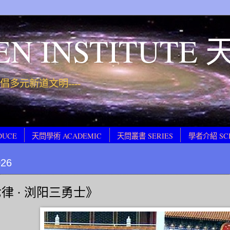
EN INSTITUT
 提倡多元新道文明----
DUCE
天問學術 ACADEMIC
天問叢書 SERIES
學者介紹 SC
026
律 · 浏阳三勇士》