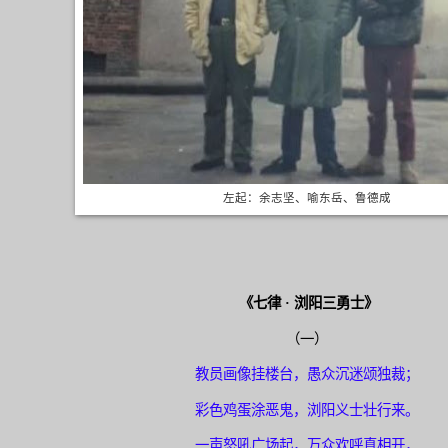
左起：余志坚、喻东岳、鲁德成
《七律 · 浏阳三勇士》
（一）
教员画像挂楼台，愚众沉迷颂独裁；
彩色鸡蛋
涂
恶鬼
，浏阳义士壮行来。
一声怒吼广场起，万众欢呼真相开，