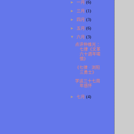
►
一月
(6)
►
三月
(1)
►
四月
(3)
►
五月
(6)
▼
六月
(3)
点评仲维光 ：
七律《文革
六十週年嗟
憤》
《七律 · 浏阳
三勇士》
学运三十七周
年感怀
►
七月
(4)