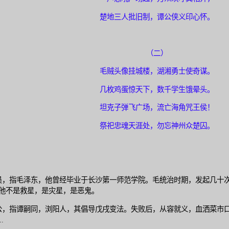
楚地三人批旧制，谭公侠义印心怀。
（二）
毛贼头像挂城楼，湖湘勇士使奇谋。
几枚鸡蛋惊天下，数千学生饿晕头。
坦克子弹飞广场，流亡海角咒王侯！
祭祀忠魂天涯处，勿忘神州众楚囚。
员，指毛泽东，他曾经毕业于长沙第一师范学院。毛统治时期，发起几十
他不是救星，是灾星，是恶鬼。
公，指谭嗣同，浏阳人，其倡导戊戌变法。失败后，从容就义，血洒菜市
..