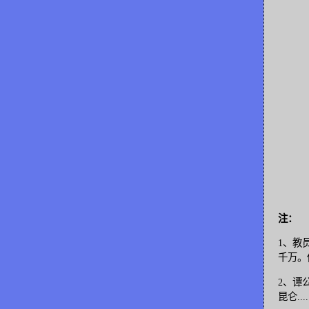
注：
1、教
千万。
2、谭
昆仑....