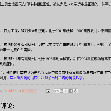
阳三勇士泼墨天安门城楼毛贼画像，被认为是八九学运中最正确的一件事
： 作为主谋，被判处无期徒刑。他于2001年获释，2009年携妻儿经泰国偷
： 被判处20年有期徒刑。因在狱中遭受严重的政治迫害和毒打，他患上
009年一同流亡至美国。
： 被判处16年有期徒刑。他于1998年刑满释放，后在2004年底成功逃离
政治庇护。
价，他们的壮举被认为是八九民运中最具象征意义和最激进的反抗事件之
图腾，
其思想反抗的彻底性超越了当时主流的抗议诉求。
 by
David Wu
at
6/03/2026
评论: