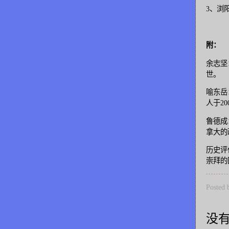
3、浏
附：
余志坚
世。
喻东岳
人于2
鲁德成
拿大的
历史评
崇拜的
Posted
没有