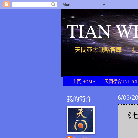
TIAN W
----天問亞太戰略智庫 ----
主页 HOME
天問學會 INTRO
6/03/2
我的简介
《七