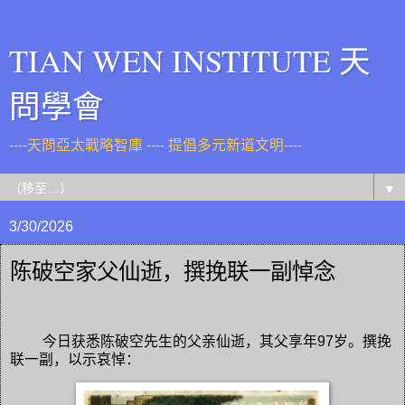
TIAN WEN INSTITUTE 天
問學會
----天問亞太戰略智庫 ---- 提倡多元新道文明----
▼
3/30/2026
陈破空家父仙逝，撰挽联一副悼念
今日获悉陈破空先生的父亲仙逝，其父享年97岁。撰挽
联一副，以示哀悼：