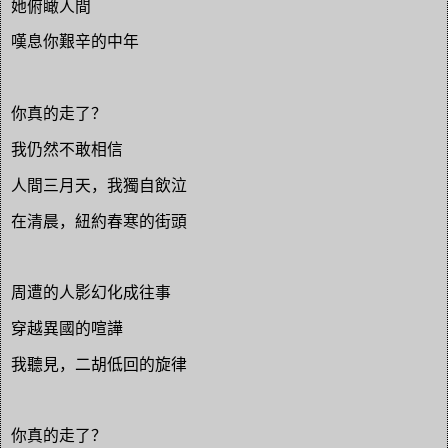
她俯瞰人間
嘆息你艱辛的中年
你真的走了？
我仍然不敢相信
人間三月天，我獨自飲泣
在清晨，紐約春寒的街頭
周遭的人影幻化成往事
穿越異國的喧譁
我聽見，二胡低回的旋律
你真的走了？