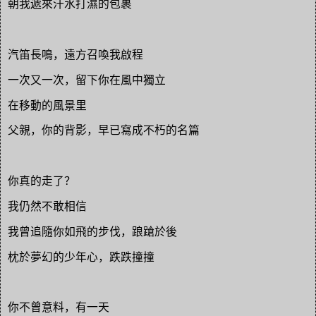
朝我遞來汗水打濕的包裹
汽笛長鳴，遠方召喚我啟程
一次又一次，留下你在風中獨立
在移動的風景里
父親，你的背影，早已寫成不朽的名篇
你真的走了？
我仍然不敢相信
我曾追隨你如飛的步伐，踉蹌於後
枕於夢幻的少年心，跌跌撞撞
你不曾意料，有一天