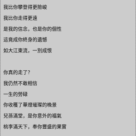
我比你攀登得更險峻
我比你走得更遠
是我的信念，也是你的個性
這竟成你終身的遺憾
如大江東流，一別成恨
你真的走了？
我仍然不敢相信
一生的勞碌
你收穫了華燈璀璨的晚景
兒孫滿堂，是你意外的福氣
桃李滿天下，奉你豐盛的果實