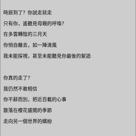
時辰到了？你説走就走
只有你，遙聽見母親的呼喚？
在多雲轉陰的三月天
你悄自離去，如一陣清風
我未能探視，甚至未能聽見你最後的絮語
你真的走了？
我仍然不敢相信
你不辭而別，把近百載的心事
散落在櫻花盛開的季節
走向另一個世界的繽紛