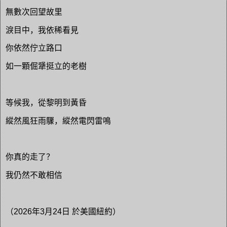
無數次回望故里
淚目中，我依稀看見
你依然佇立路口
如一顆倔犟挺立的老樹
等候我，從黎明到黃昏
縱然風狂雨驟，縱然電閃雷鳴
你真的走了？
我仍然不敢相信
（2026年3月24日 於美國紐約）