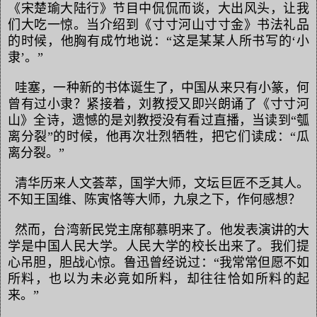
《宋楚瑜大陆行》节目中侃侃而谈，大出风头，让我
们大吃一惊。当介绍到《寸寸河山寸寸金》书法礼品
的时候，他胸有成竹地说：“这是某某人所书写的‘小
隶’。”
哇塞，一种新的书体诞生了，中国从来只有小篆，何
曾有过小隶？紧接着，刘教授又即兴朗诵了《寸寸河
山》全诗，遗憾的是刘教授没有看过直播，当读到“瓠
离分裂”的时候，他再次壮烈牺牲，把它们读成：“瓜
离分裂。”
清华历来人文荟萃，国学大师，文坛巨匠不乏其人。
不知王国维、陈寅恪等大师，九泉之下，作何感想？
然而，台湾新民党主席郁慕明来了。他发表演讲的大
学是中国人民大学。人民大学的校长出来了。我们提
心吊胆，胆战心惊。鲁迅曾经说过：“我常常但愿不如
所料，也以为未必竟如所料，却往往恰如所料的起
来。”