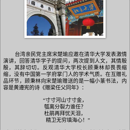
台湾亲民党主席宋楚瑜应邀在清华大学发表激情
演讲，回答清华学子的提问，两次提到人文，其情殷
殷，其辞切切。反观清华大学校长顾秉林却畏畏缩
缩，没有中国第一学府掌门人的学术气质。在互赠礼
品环节，顾秉林向宋楚瑜赠送的是一幅小篆书法，内
容是黄遵宪的诗《赠梁任父同年》：
“寸寸河山寸寸金，
瓠离分裂力谁任？
杜鹃再拜忧天泪，
精卫无穷填海心！”