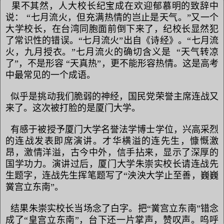
果不其然，人大校长纪宝成在欢迎郁慕明的致辞中
说：
“七月流火，但充满热情的岂止是天气。”又一个
大学校长，在台湾同胞面前倒下来了，纪校长显然犯
了常识性的错误。“七月流火”出自《诗经》。“七月流
火，九月授衣。”七月流火的确切含义是
“天气转凉
了”，不是形容
“天真热”，更不能形容热情。这是高考
中最常见的一个成语。
似乎是挑动我们脆弱的神经，国民党荣誉主席连战又
来了。这次被打脸的是厦门大学。
有感于被授予厦门大学名誉法学博士学位，兴高采烈
的连战发表即席演讲。才华横溢的连先生，慷慨激
昂，激情洋溢，古今中外，信手拈来，显示了深厚的
国学功力。演讲过后，厦门大学朱崇实校长请连战先
生题字，连战先生挥笔题写了“泱泱大学止至善，巍巍
黉宫立东南”。
结果朱崇实校长当场念了白字。把“黉宫立东南”错念
成了“皇宫立东南”，台下还一片掌声，赞叹声。呜呼