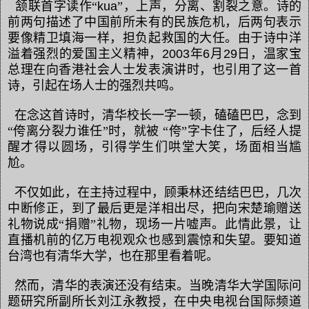
颔联首字读作“
kua
”，上声，分离、割裂之意。诗的
前两句描述了中国前所未有的民族危机，后两句表示
要像精卫填海一样，担负起救国的大任。由于诗中洋
溢着强烈的爱国主义精神，
2003
年
6
月
29
日，温家宝
总理在向香港社会人士发表演讲时，也引用了这一首
诗，引起在场人士的强烈共鸣。
在念这首诗时，清华校长一字一顿，磕磕巴巴，念到
“侉离分裂力谁任”时，就被
“侉”字卡住了，后经人提
醒才得以圆场，引得学生们哄堂大笑，场面相当尴
尬。
不仅如此，在主持过程中，顾秉林还结结巴巴，几次
中断修正，到了最后更是洋相出尽，把向宋楚瑜赠送
礼物说成“捐赠”礼物，现场一片嘘声。此情此景，让
直播机前的亿万电视观众也感到震惊和失望。要知道
台湾也有清华大学，也在那里看着呢。
然而，清华的表演还没有结束。当晚清华大学国际问
题研究所副所长刘江永教授，在中央电视台国际频道