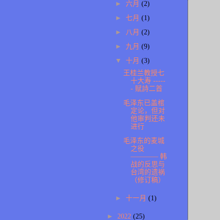
►
六月
(2)
►
七月
(1)
►
八月
(2)
►
九月
(9)
▼
十月
(3)
王桂兰教授七
十大寿 -----
- 赋詩二首
毛泽东已盖棺
定论，但对
他审判还未
进行
毛泽东的麦城
之役
———— 韩
战的反思与
台湾的遗祸
（修订稿）
►
十一月
(1)
►
2022
(25)