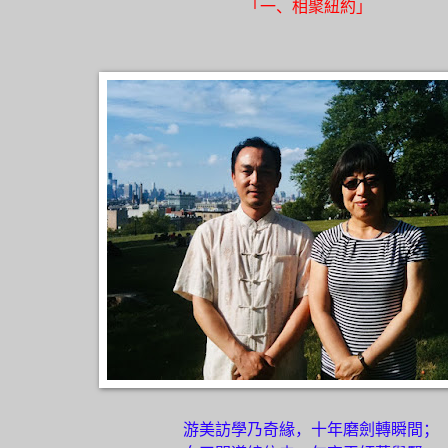
「一、相聚紐約」
游
美訪學乃奇緣，十年磨劍轉瞬間；