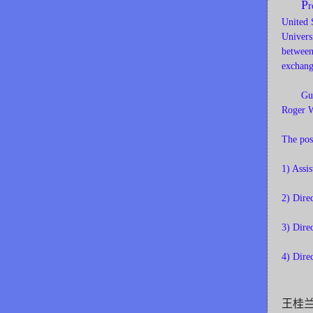
P
r
United 
Univers
between
exchang
Guilan 
Roger W
The pos
1) Assi
2) Dire
3) Dire
4) Dire
王桂