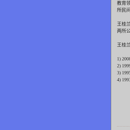
教育
所民间
王桂
两所
王桂
1) 
2) 
3) 
4) 1