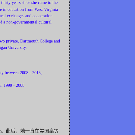
thirty years since she
came to the
te in education from West Virginia
tural exchanges and cooperation
of a non-governmental cultural
wo private, Dartmouth College and
igan University.
sity between 2008 - 2015;
een 1999 - 2008;
士。此后，她一直在美国高等