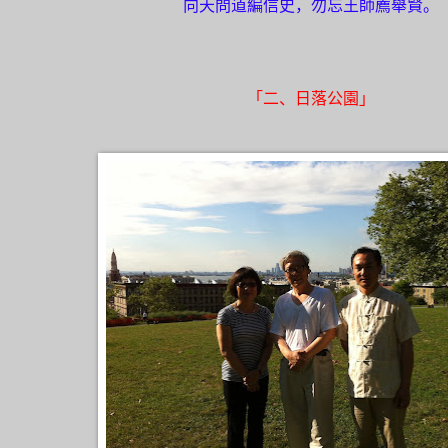
向天問道編信史，勿忘王師薦舉賢。
「二、日落公園」