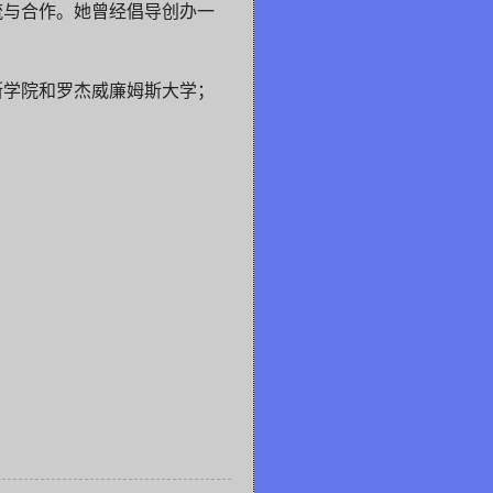
流与合作。她曾经倡导创办一
斯学院和罗杰威廉姆斯大学；
；