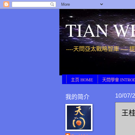
TIAN W
----天問亞太戰略智庫 ----
主页 HOME
天問學會 INTRO
10/07/
我的简介
王桂